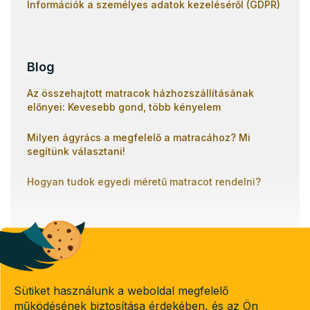
Információk a személyes adatok kezeléséről (GDPR)
Blog
Az összehajtott matracok házhozszállításának
előnyei: Kevesebb gond, több kényelem
Milyen ágyrács a megfelelő a matracához? Mi
segítünk választani!
Hogyan tudok egyedi méretű matracot rendelni?
Banki átutalással
Utánvétel
Sütiket használunk a weboldal megfelelő
működésének biztosítása érdekében, és az Ön
Copyright 2026