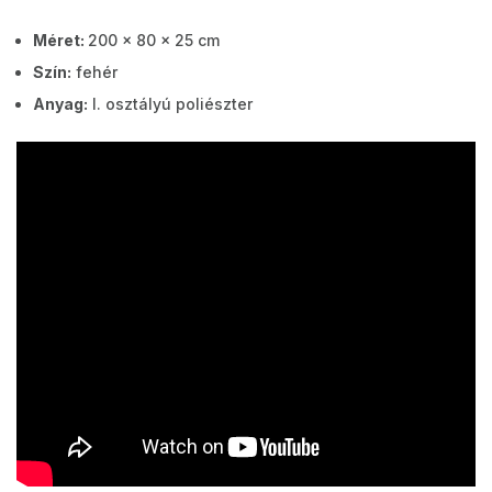
Méret:
200 x 80 x 25 cm
Szín:
fehér
Anyag:
I. osztályú poliészter