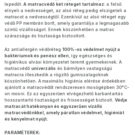
lepedőt.
A matracvédő két réteget tartalmaz
: a felső
elnyeli a nedvességet, az alsó réteg pedig elszigeteli a
matracot a nedvességtől. Ezenkívül az alsó réteget egy
védő PP membrán borít, amely garantálja a legmagasabb
szintű vízállóságot. Ennek köszönhetően a matrac
szárazsága és tisztasága biztosított.
Az antiallergén védőréteg
100%-os védelmet nyújt a
baktériumok és penész ellen
, így egészséges és
higiénikus alvási környezetet teremt gyermekeinek. A
matracvédő
univerzális
és bármilyen vastagságú
matracra illeszkedik a rögzítő gumiszalagoknak
köszönhetően. A maximális higiénia elérése érdekében
ajánlott a matracvédőt rendszeresen mosógépben 30°C-
on mosni. Ez az egyszerűen elvégezhető karbantartás
hosszantartó tisztaságot és frissességet biztosít.
Védje
matracát hatékonyan és egyszerűen vízálló
matracvédőnkkel, amely páratlan védelmet, higiéniát
és kényelmet nyújt.
PARAMÉTEREK: