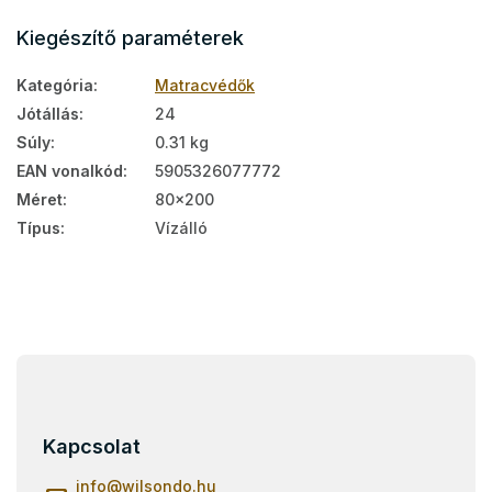
Kiegészítő paraméterek
Kategória
:
Matracvédők
Jótállás
:
24
Súly
:
0.31 kg
EAN vonalkód
:
5905326077772
Méret
:
80x200
Típus
:
Vízálló
L
á
b
l
Kapcsolat
é
c
info
@
wilsondo.hu