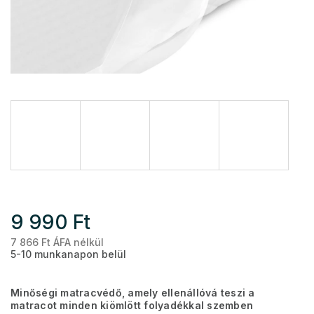
9 990 Ft
7 866 Ft ÁFA nélkül
Eg
5-10 munkanapon belül
Minőségi matracvédő, amely ellenállóvá teszi a
matracot minden kiömlött folyadékkal szemben