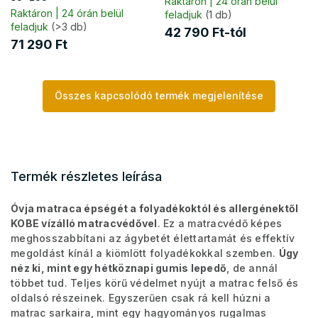
Raktáron | 24 órán belül
Raktáron | 24 órán belül
feladjuk
(1 db)
feladjuk
(>3 db)
42 790 Ft-tól
71 290 Ft
Összes kapcsolódó termék megjelenítése
Termék részletes leírása
Óvja matraca épségét a folyadékoktól és allergénektől
KOBE vízálló matracvédővel
. Ez a matracvédő képes
meghosszabbítani az ágybetét élettartamát és effektív
megoldást kínál a kiömlött folyadékokkal szemben.
Úgy
néz ki, mint egy hétköznapi gumis lepedő
, de annál
többet tud. Teljes körű védelmet nyújt a matrac felső és
oldalsó részeinek. Egyszerűen csak rá kell húzni a
matrac sarkaira, mint egy hagyományos rugalmas