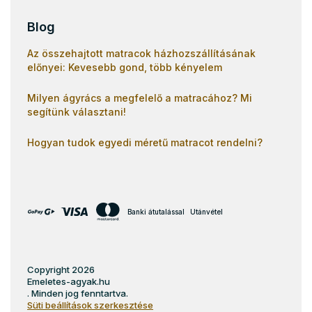
Blog
Az összehajtott matracok házhozszállításának
előnyei: Kevesebb gond, több kényelem
Milyen ágyrács a megfelelő a matracához? Mi
segítünk választani!
Hogyan tudok egyedi méretű matracot rendelni?
Banki átutalással
Utánvétel
Copyright 2026
Emeletes-agyak.hu
. Minden jog fenntartva.
Süti beállítások szerkesztése