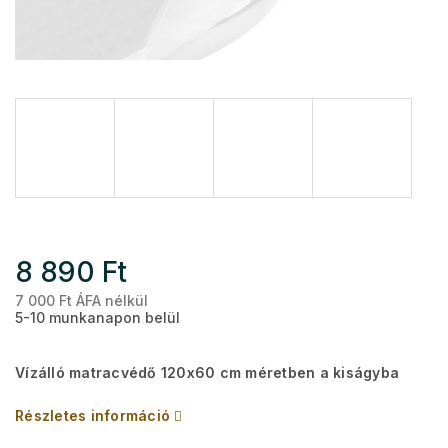
8 890 Ft
7 000 Ft ÁFA nélkül
Eg
5-10 munkanapon belül
Vízálló matracvédő 120x60 cm méretben a kiságyba
Részletes információ