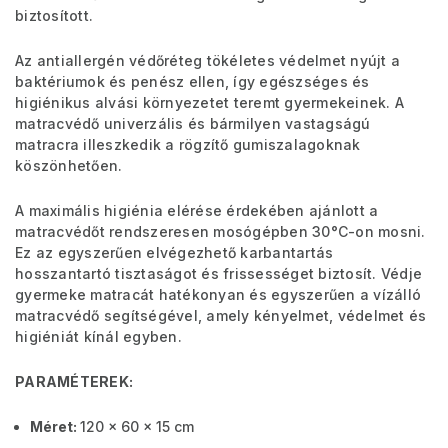
biztosított.
Az antiallergén védőréteg tökéletes védelmet nyújt a
baktériumok és penész ellen, így egészséges és
higiénikus alvási környezetet teremt gyermekeinek. A
matracvédő univerzális és bármilyen vastagságú
matracra illeszkedik a rögzítő gumiszalagoknak
köszönhetően.
A maximális higiénia elérése érdekében ajánlott a
matracvédőt rendszeresen mosógépben 30°C-on mosni.
Ez az egyszerűen elvégezhető karbantartás
hosszantartó tisztaságot és frissességet biztosít. Védje
gyermeke matracát hatékonyan és egyszerűen a vízálló
matracvédő segítségével, amely kényelmet, védelmet és
higiéniát kínál egyben.
PARAMÉTEREK:
Méret:
120 x 60 x 15 cm