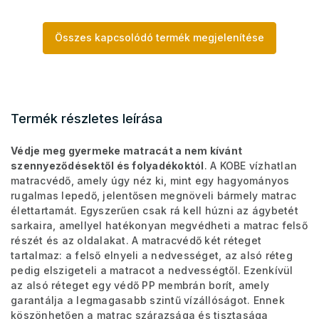
Összes kapcsolódó termék megjelenítése
Termék részletes leírása
Védje meg gyermeke matracát a nem kívánt
szennyeződésektől és folyadékoktól
. A KOBE vízhatlan
matracvédő, amely úgy néz ki, mint egy hagyományos
rugalmas lepedő, jelentősen megnöveli bármely matrac
élettartamát. Egyszerűen csak rá kell húzni az ágybetét
sarkaira, amellyel hatékonyan megvédheti a matrac felső
részét és az oldalakat. A matracvédő két réteget
tartalmaz: a felső elnyeli a nedvességet, az alsó réteg
pedig elszigeteli a matracot a nedvességtől. Ezenkívül
az alsó réteget egy védő PP membrán borít, amely
garantálja a legmagasabb szintű vízállóságot. Ennek
köszönhetően a matrac szárazsága és tisztasága