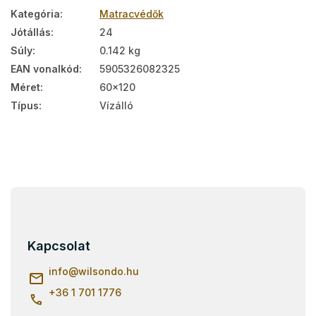
Kategória
:
Matracvédők
Jótállás
:
24
Súly
:
0.142 kg
EAN vonalkód
:
5905326082325
Méret
:
60x120
Típus
:
Vízálló
L
á
b
l
Kapcsolat
é
c
info
@
wilsondo.hu
+36 1 701 1776