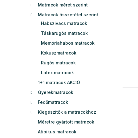
Matracok méret szerint
e
l
Matracok összetétel szerint
Habszivacs matracok
Táskarugós matracok
Memóriahabos matracok
Kókuszmatracok
Rugós matracok
Latex matracok
1+1 matracok AKCIÓ
Gyerekmatracok
Fedőmatracok
Kiegészítők a matracokhoz
Méretre gyártott matracok
Atipikus matracok