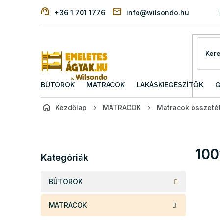
Ugrás
+36 1 701 1776
info@wilsondo.hu
a
fő
tartalomhoz
BÚTOROK
MATRACOK
LAKÁSKIEGÉSZÍTŐK
G
Kezdőlap
MATRACOK
Matracok összetét
O
l
d
Kategóriák
100
a
Kategóriák
átugrása
l
s
BÚTOROK
ó
p
MATRACOK
a
n