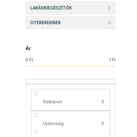
LAKÁSKIEGÉSZÍTŐK
GYEREKEKNEK
Ár
0
Ft
1
Ft
Raktáron
0
Újdonság
0