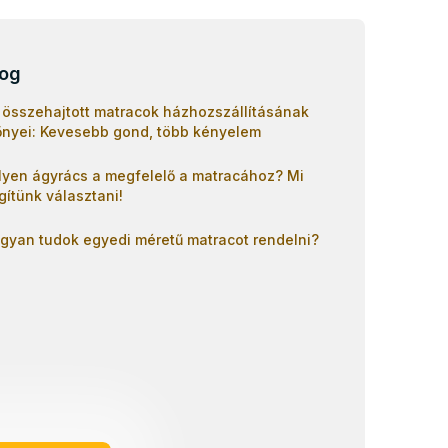
log
 összehajtott matracok házhozszállításának
őnyei: Kevesebb gond, több kényelem
lyen ágyrács a megfelelő a matracához? Mi
gítünk választani!
gyan tudok egyedi méretű matracot rendelni?