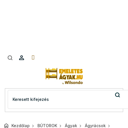
Ugrás
a
fő
tartalomhoz
Kezdőlap
BÚTOROK
Ágyak
Ágyrácsok