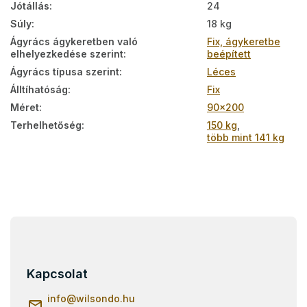
Jótállás
:
24
Súly
:
18 kg
Ágyrács ágykeretben való
Fix, ágykeretbe
elhelyezkedése szerint
:
beépített
Ágyrács típusa szerint
:
Léces
Álltíhatóság
:
Fix
Méret
:
90x200
Terhelhetőség
:
150 kg
,
több mint 141 kg
L
á
b
l
Kapcsolat
é
c
info
@
wilsondo.hu