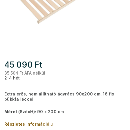
45 090 Ft
35 504 Ft ÁFA nélkül
Eg
2-4 hét
Extra erős, nem állítható ágyrács 90x200 cm, 16 fix
bükkfa léccel
Méret (SzéxH):
90 x 200 cm
Részletes információ