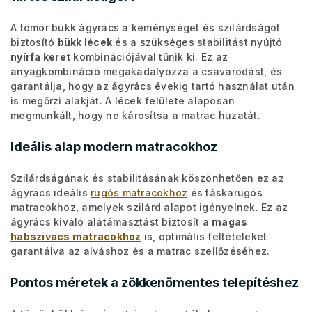
A tömör bükk ágyrács a keménységet és szilárdságot
biztosító
bükk lécek
és a szükséges stabilitást nyújtó
nyírfa keret
kombinációjával tűnik ki. Ez az
anyagkombináció megakadályozza a csavarodást, és
garantálja, hogy az ágyrács évekig tartó használat után
is megőrzi alakját. A lécek felülete alaposan
megmunkált, hogy ne károsítsa a matrac huzatát.
Ideális alap modern matracokhoz
Szilárdságának és stabilitásának köszönhetően ez az
ágyrács ideális
rugós matracokhoz
és táskarugós
matracokhoz, amelyek szilárd alapot igényelnek. Ez az
ágyrács kiváló alátámasztást biztosít a
magas
habszivacs matracokhoz
is, optimális feltételeket
garantálva az alváshoz és a matrac szellőzéséhez.
Pontos méretek a zökkenőmentes telepítéshez