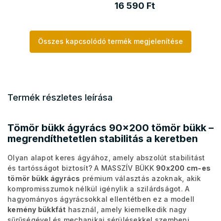
16 590 Ft
Összes kapcsolódó termék megjelenítése
Termék részletes leírása
Tömör bükk ágyrács 90x200 tömör bükk –
megrendíthetetlen stabilitás a keretben
Olyan alapot keres ágyához, amely abszolút stabilitást
és tartósságot biztosít? A MASSZÍV BÜKK
90x200 cm-es
tömör bükk ágyrács
prémium választás azoknak, akik
kompromisszumok nélkül igénylik a szilárdságot. A
hagyományos ágyrácsokkal ellentétben ez a modell
kemény bükkfát
használ, amely kiemelkedik nagy
sűrűségével és mechanikai sérülésekkel szembeni