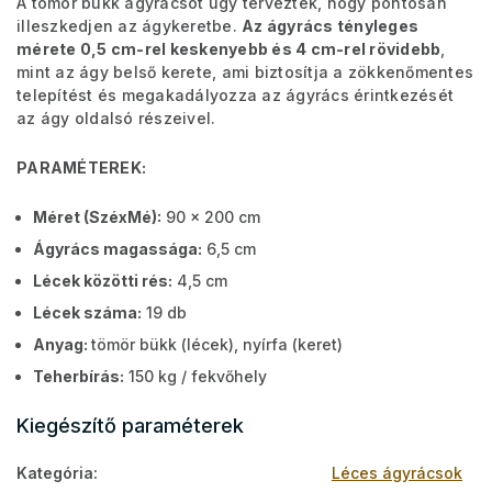
A tömör bükk ágyrácsot úgy tervezték, hogy pontosan
illeszkedjen az ágykeretbe.
Az ágyrács tényleges
mérete 0,5 cm-rel keskenyebb és 4 cm-rel rövidebb
,
mint az ágy belső kerete, ami biztosítja a zökkenőmentes
telepítést és megakadályozza az ágyrács érintkezését
az ágy oldalsó részeivel.
PARAMÉTEREK:
Méret (SzéxMé):
90 x 200 cm
Ágyrács magassága:
6,5 cm
Lécek közötti rés:
4,5 cm
Lécek száma:
19 db
Anyag:
tömör bükk (lécek), nyírfa (keret)
Teherbírás:
150 kg / fekvőhely
Kiegészítő paraméterek
Kategória
:
Léces ágyrácsok