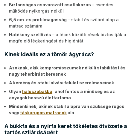
Biztonságos csavarozott csatlakozás
– csendes
működés nyikorgás nélkül
6,5 cm-es profilmagasság
– stabil és szilárd alap a
matrac számára
Hatékony szellőzés
– a lécek közötti rések biztosítják a
megfelelő légkeringést és higiéniát
Kinek ideális ez a tömör ágyrács?
Azoknak, akik kompromisszumok nélküli stabilitást és
nagy teherbírást keresnek
A kemény és stabil alvási felület szerelmeseinek
Olyan
hálószobákba
, ahol fontos a minőség és az
anyagok hosszú élettartama
Mindenkinek, akinek stabil alapra van szüksége rugós
vagy
táskarugós matracok
alá
A bükkfa és a nyírfa keret tökéletes ötvözete a
tartós szilárdságért