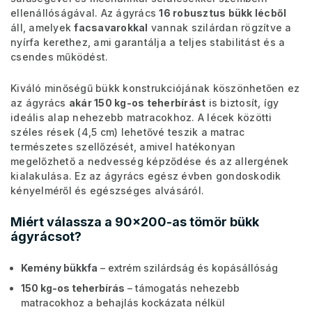
ellenállóságával. Az ágyrács
16 robusztus bükk lécből
áll, amelyek
facsavarokkal
vannak szilárdan rögzítve a
nyírfa kerethez, ami garantálja a teljes stabilitást és a
csendes működést.
Kiváló minőségű bükk konstrukciójának köszönhetően ez
az ágyrács
akár 150 kg-os teherbírást
is biztosít, így
ideális alap nehezebb matracokhoz. A lécek közötti
széles rések (4,5 cm) lehetővé teszik a matrac
természetes szellőzését, amivel hatékonyan
megelőzhető a nedvesség képződése és az allergének
kialakulása. Ez az ágyrács egész évben gondoskodik
kényelméről és egészséges alvásáról.
Miért válassza a 90x200-as tömör bükk
ágyrácsot?
Kemény bükkfa
– extrém szilárdság és kopásállóság
150 kg-os teherbírás
– támogatás nehezebb
matracokhoz a behajlás kockázata nélkül