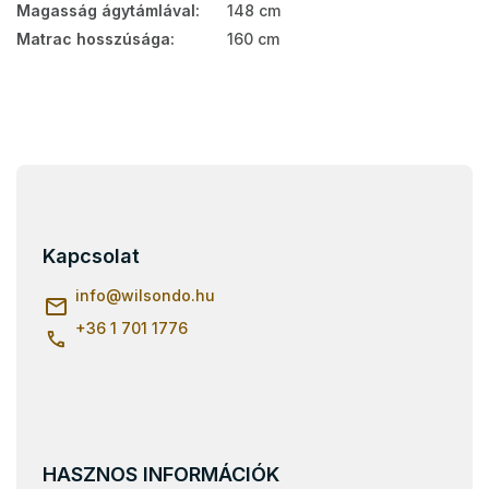
Magasság ágytámlával
:
148 cm
Matrac hosszúsága
:
160 cm
L
á
b
l
Kapcsolat
é
c
info
@
wilsondo.hu
+36 1 701 1776
HASZNOS INFORMÁCIÓK