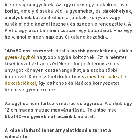
biztonságra ügyelnek. Az ágy része egy praktikus rövid
korlát,
amely éjszaka védi a gyermeket, és
tárolóhelyek,
amelyeknek köszönhetően a játékok, könyvek vagy
ruhák mindig kéznél lesznek és szépen elrendezettek. A
Pietro ágy azonban nem csupán egy bútordarab – ez egy
hely, ahol minden nap egy új kaland kezdődik.
140x80 cm-es méret
ideális
kisebb gyerekeknek,
akik a
gyerekágyból
nagyobb ágyba költöznek. Ezt a méretet
kisebb szobákban is értékelni fogja. A természetes
anyagot könnyen összehangolhatja a szoba többi
bútorával. Kiegészítheti különféle
színes textíliákkal
és
dekorációkkal,
így otthonos és játékos környezetet
teremtve gyermekének.
Az ágyhoz nem tartozik matrac és ágyrács.
Ajánljuk egy
12 cm magas matrac megvásárlását. Tekintse meg
80x140-es gyerekmatracaink
kínálatát.
A képen látható fehér árnyalat kissé eltérhet a
valóságtól.