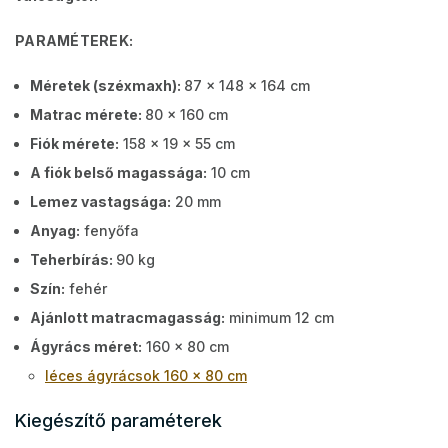
PARAMÉTEREK:
Méretek (széxmaxh):
87 x 148 x 164 cm
Matrac mérete:
80 x 160 cm
Fiók mérete:
158 x 19 x 55 cm
A fiók belső magassága:
10 cm
Lemez vastagsága:
20 mm
Anyag:
fenyőfa
Teherbírás:
90 kg
Szín:
fehér
Ajánlott matracmagasság:
minimum 12 cm
Ágyrács méret:
160 x 80 cm
léces ágyrácsok 160 x 80 cm
Kiegészítő paraméterek