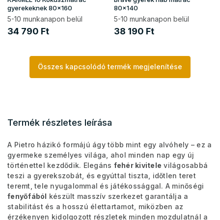
gyerekeknek 80x160
80x140
5-10 munkanapon belül
5-10 munkanapon belül
34 790 Ft
38 190 Ft
Összes kapcsolódó termék megjelenítése
Termék részletes leírása
A Pietro házikó formájú ágy több mint egy alvóhely – ez a
gyermeke személyes világa, ahol minden nap egy új
történettel kezdődik. Elegáns
fehér kivitele
világosabbá
teszi a gyerekszobát, és egyúttal tiszta, időtlen teret
teremt, tele nyugalommal és játékossággal. A minőségi
fenyőfából
készült masszív szerkezet garantálja a
stabilitást és a hosszú élettartamot, miközben az
érzékenyen kidolgozott részletek minden mozdulatnál a