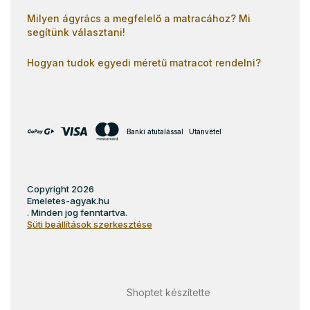
Milyen ágyrács a megfelelő a matracához? Mi
segítünk választani!
Hogyan tudok egyedi méretű matracot rendelni?
Banki átutalással
Utánvétel
Copyright 2026
Emeletes-agyak.hu
. Minden jog fenntartva.
Süti beállítások szerkesztése
Shoptet készítette