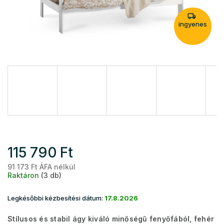
ingyenes
115 790 Ft
91 173 Ft ÁFA nélkül
Eg
Raktáron
(3 db)
Legkésőbbi kézbesítési dátum:
17.8.2026
Stílusos és stabil ágy kiváló minőségű fenyőfából, fehér