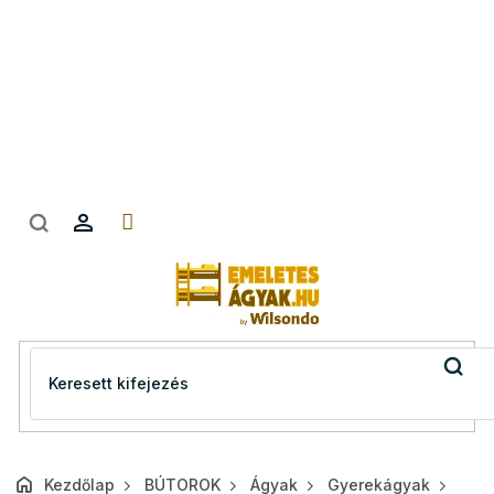
Ugrás
a
fő
tartalomhoz
Kezdőlap
BÚTOROK
Ágyak
Gyerekágyak