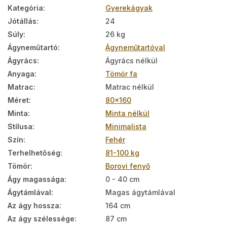
Kategória
:
Gyerekágyak
Jótállás
:
24
Súly
:
26 kg
Ágyneműtartó
:
Ágyneműtartóval
Ágyrács
:
Ágyrács nélkül
Anyaga
:
Tömör fa
Matrac
:
Matrac nélkül
Méret
:
80x160
Minta
:
Minta nélkül
Stílusa
:
Minimalista
Szín
:
Fehér
Terhelhetőség
:
81-100 kg
Tömör
:
Borovi fenyő
Ágy magassága
:
0 - 40 cm
Ágytámlával
:
Magas ágytámlával
Az ágy hossza
:
164 cm
Az ágy szélessége
:
87 cm