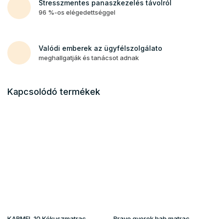
Stresszmentes panaszkezelés távolról
96 %-os elégedettséggel
Valódi emberek az ügyfélszolgálato
meghallgatják és tanácsot adnak
Kapcsolódó termékek
KARMEL 10 Kókuszmatrac
Brave gyerek hab matrac