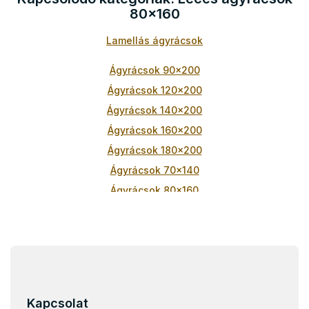
i
80x160
r
á
Lamellás ágyrácsok
n
y
í
Ágyrácsok 90x200
t
Ágyrácsok 120x200
á
s
Ágyrácsok 140x200
e
Ágyrácsok 160x200
l
e
Ágyrácsok 180x200
m
Ágyrácsok 70x140
e
i
Ágyrácsok 80x160
Ágyrácsok 70x160
Ágyrácsok 90x180
Ágyrácsok 80x180
L
á
Ágyrácsok 80x170
b
Ágyrácsok 90x190
l
Kapcsolat