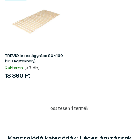
e
r
m
é
k
e
k
l
i
TREVIO léces ágyrács 80x160 -
s
(120 kg/fekhely)
t
Raktáron
(>3 db)
á
18 890 Ft
j
a
összesen
1
termék
L
i
s
t
a
Kapcsolódó kategóriák: Léces ágyrácsok