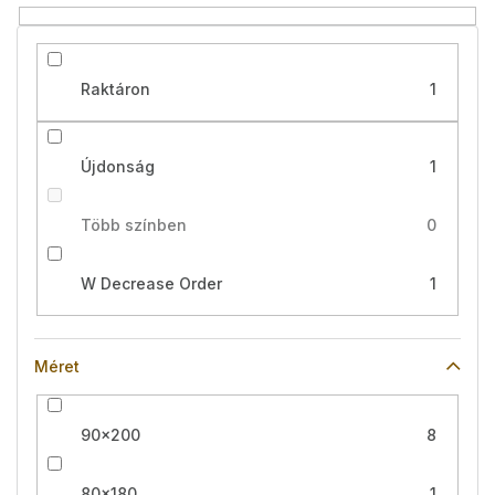
é
s
e
Raktáron
1
Újdonság
1
Több színben
0
W Decrease Order
1
Méret
90x200
8
80x180
1