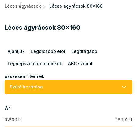
Léces ágyrácsok
Léces ágyrácsok 80x160
Léces ágyrácsok 80x160
T
e
Ajánljuk
Legolcsóbb elöl
Legdrágább
r
m
Legnépszerűbb termékek
ABC szerint
é
k
összesen
1
termék
e
Szűrő bezárása
k
r
e
Ár
n
d
18890
Ft
18891
Ft
e
z