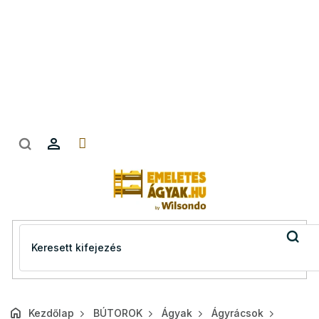
Ugrás
a
fő
tartalomhoz
Kezdőlap
BÚTOROK
Ágyak
Ágyrácsok