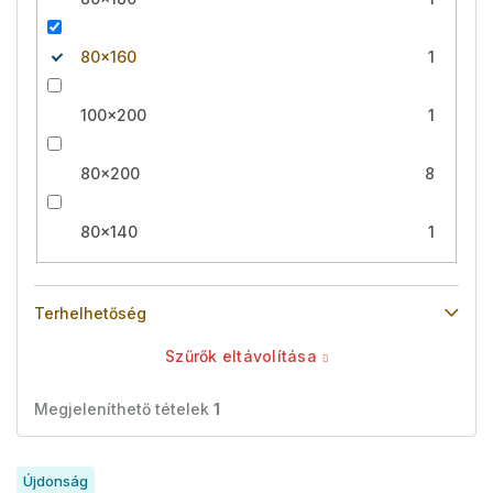
80x160
1
100x200
1
80x200
8
80x140
1
Terhelhetőség
Szűrők eltávolítása
Megjeleníthető tételek
1
T
Újdonság