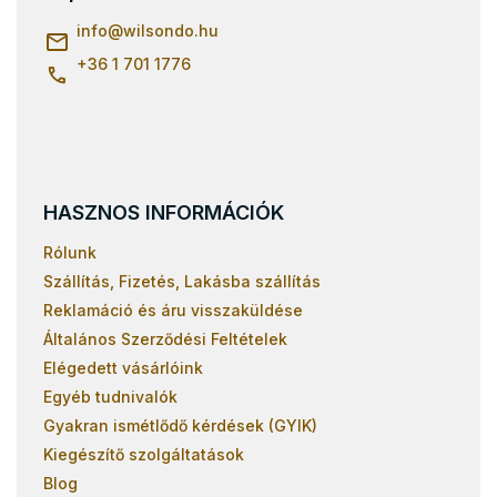
é
Léces ágyrácsok 70x140
c
info
@
wilsondo.hu
Léces ágyrácsok 90x190
+36 1 701 1776
Léces ágyrácsok terhelhetőség 150 kg
HASZNOS INFORMÁCIÓK
Rólunk
Szállítás, Fizetés, Lakásba szállítás
Reklamáció és áru visszaküldése
Általános Szerződési Feltételek
Elégedett vásárlóink
Egyéb tudnivalók
Gyakran ismétlődő kérdések (GYIK)
Kiegészítő szolgáltatások
Blog