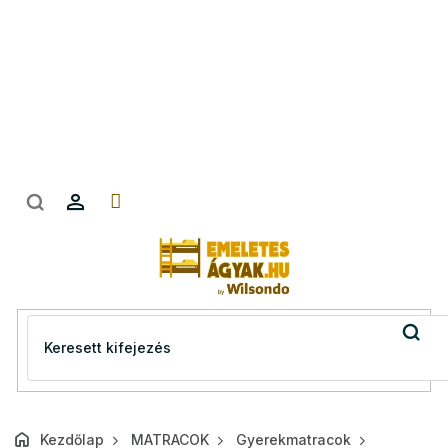
Ugrás
a
fő
tartalomhoz
Kezdőlap
MATRACOK
Gyerekmatracok