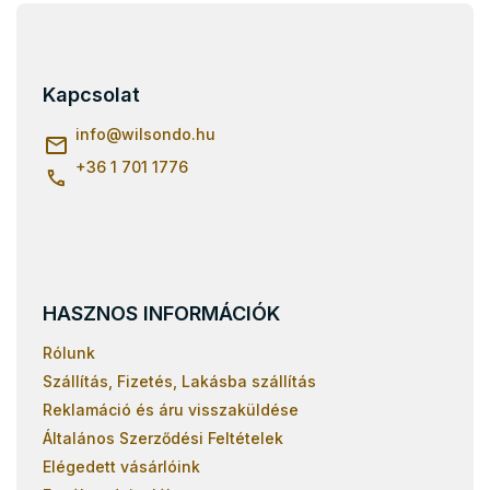
L
á
b
l
Kapcsolat
é
c
info
@
wilsondo.hu
+36 1 701 1776
HASZNOS INFORMÁCIÓK
Rólunk
Szállítás, Fizetés, Lakásba szállítás
Reklamáció és áru visszaküldése
Általános Szerződési Feltételek
Elégedett vásárlóink