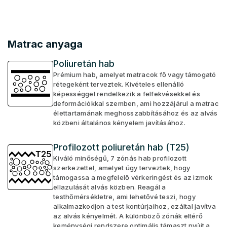
Matrac anyaga
Poliuretán hab
Prémium hab, amelyet matracok fő vagy támogató
rétegeként terveztek. Kivételes ellenálló
képességgel rendelkezik a felfekvésekkel és
deformációkkal szemben, ami hozzájárul a matrac
élettartamának meghosszabbításához és az alvás
közbeni általános kényelem javításához.
Profilozott poliuretán hab (T25)
Kiváló minőségű, 7 zónás hab profilozott
szerkezettel, amelyet úgy terveztek, hogy
támogassa a megfelelő vérkeringést és az izmok
ellazulását alvás közben. Reagál a
testhőmérsékletre, ami lehetővé teszi, hogy
alkalmazkodjon a test kontúrjaihoz, ezáltal javítva
az alvás kényelmét. A különböző zónák eltérő
keménységi rendszere optimális támaszt nyújt a