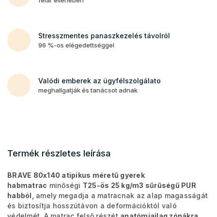
Stresszmentes panaszkezelés távolról
96 %-os elégedettséggel
Valódi emberek az ügyfélszolgálato
meghallgatják és tanácsot adnak
Termék részletes leírása
BRAVE 80x140 atipikus méretű gyerek
habmatrac
minőségi
T25-ös 25 kg/m3 sűrűségű PUR
habból,
amely
megadja a matracnak az alap magasságát
és biztosítja hosszútávon a deformációktól való
védelmét. A matrac felső részét
anatómiailag zónákra