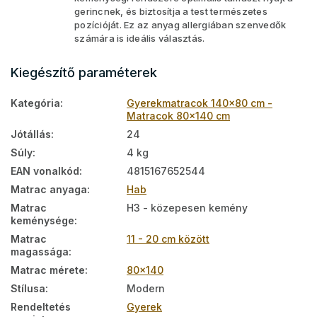
gerincnek, és biztosítja a test természetes
pozícióját. Ez az anyag allergiában szenvedők
számára is ideális választás.
Kiegészítő paraméterek
Kategória
:
Gyerekmatracok 140x80 cm -
Matracok 80x140 cm
Jótállás
:
24
Súly
:
4 kg
EAN vonalkód
:
4815167652544
Matrac anyaga
:
Hab
Matrac
H3 - közepesen kemény
keménysége
:
Matrac
11 - 20 cm között
magassága
:
Matrac mérete
:
80x140
Stílusa
:
Modern
Rendeltetés
Gyerek