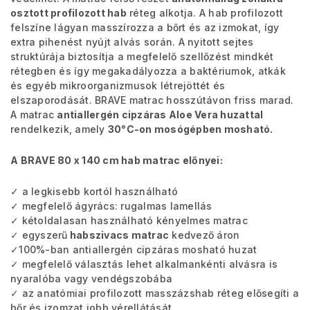
osztott profilozott hab
réteg alkotja. A hab profilozott
felszíne lágyan masszírozza a bőrt és az izmokat, így
extra pihenést nyújt alvás során. A nyitott sejtes
struktúrája biztosítja a megfelelő szellőzést mindkét
rétegben és így megakadályozza a baktériumok, atkák
és egyéb mikroorganizmusok létrejöttét és
elszaporodását.
BRAVE matrac hosszútávon friss marad.
A matrac
antiallergén cipzáras Aloe Vera huzattal
rendelkezik, amely
30°C-on mosógépben mosható.
A BRAVE 80 x 140 cm hab matrac előnyei:
✓ a legkisebb kortól használható
✓ megfelelő ágyrács: rugalmas lamellás
✓ kétoldalasan használható kényelmes matrac
✓ egyszerű
habszivacs matrac
kedvező áron
✓100%-ban antiallergén cipzáras mosható huzat
✓ megfelelő választás lehet alkalmankénti alvásra is
nyaralóba vagy vendégszobába
✓ az anatómiai profilozott masszázshab réteg elősegíti a
bőr és izomzat jobb vérellátását