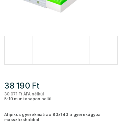
38 190 Ft
30 071 Ft ÁFA nélkül
Eg
5-10 munkanapon belül
Atipikus gyerekmatrac 80x140 a gyerekágyba
masszázshabbal