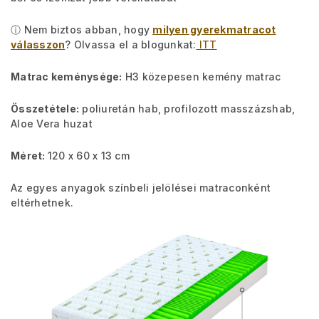
ⓘ Nem biztos abban, hogy
milyen gyerekmatracot
válasszon
? Olvassa el a blogunkat:
ITT
Matrac keménysége:
H3 közepesen kemény matrac
Összetétele:
poliuretán hab, profilozott masszázshab,
Aloe Vera huzat
Méret:
120 x 60 x 13 cm
Az egyes anyagok színbeli jelölései matraconként
eltérhetnek.