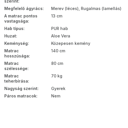
szerint
:
Megfelelő ágyrács
:
Merev (léces), Rugalmas (lamellás)
A matrac pontos
13 cm
vastagsága
:
Hab típus
:
PUR hab
Huzat
:
Aloe Vera
Keménység
:
Közepesen kemény
Matrac
140 cm
hosszúsága
:
Matrac
80 cm
szélessége
:
Matrac
70 kg
teherbírása
:
Nagyság szerint
:
Gyerek
Páros matracok
:
Nem