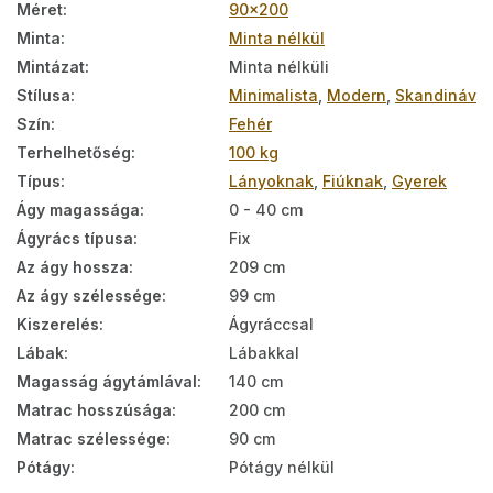
Méret
:
90x200
Minta
:
Minta nélkül
Mintázat
:
Minta nélküli
Stílusa
:
Minimalista
,
Modern
,
Skandináv
Szín
:
Fehér
Terhelhetőség
:
100 kg
Típus
:
Lányoknak
,
Fiúknak
,
Gyerek
Ágy magassága
:
0 - 40 cm
Ágyrács típusa
:
Fix
Az ágy hossza
:
209 cm
Az ágy szélessége
:
99 cm
Kiszerelés
:
Ágyráccsal
Lábak
:
Lábakkal
Magasság ágytámlával
:
140 cm
Matrac hosszúsága
:
200 cm
Matrac szélessége
:
90 cm
Pótágy
:
Pótágy nélkül