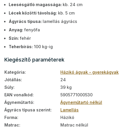
Leesésgátló magassága:
kb. 24 cm
Lécek közötti távolság:
kb. 5 cm
Ágyrács típusa:
lamellás ágyrács
Anyag:
fenyőfa
Szín:
fehér
Teherbírás:
100 kg-ig
Kiegészítő paraméterek
Kategória
:
Házikó ágyak - gyerekágyak
Jótállás
:
24
Súly
:
39 kg
EAN vonalkód
:
5905771000530
Ágyneműtartó
:
Ágyneműtartó nélkül
Ágyrács típusa szerint
:
Lamellás
Forma
:
Házikó
Matrac
:
Matrac nélkül