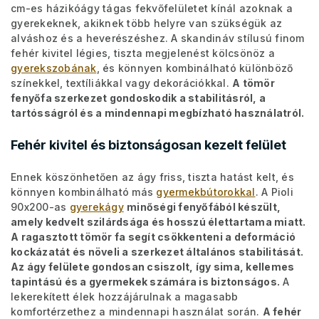
cm-es házikóágy tágas fekvőfelületet kínál azoknak a
gyerekeknek, akiknek több helyre van szükségük az
alváshoz és a heverészéshez. A skandináv stílusú finom
fehér kivitel légies, tiszta megjelenést kölcsönöz a
gyerekszobának
, és könnyen kombinálható különböző
színekkel, textíliákkal vagy dekorációkkal.
A tömör
fenyőfa szerkezet gondoskodik a stabilitásról, a
tartósságról és a mindennapi megbízható használatról.
Fehér kivitel és biztonságosan kezelt felület
Ennek köszönhetően az ágy friss, tiszta hatást kelt, és
könnyen kombinálható más
gyermekbútorokkal
. A Pioli
90x200-as
gyerekágy
minőségi fenyőfából készült,
amely kedvelt szilárdsága és hosszú élettartama miatt.
A ragasztott tömör fa segít csökkenteni a deformáció
kockázatát és növeli a szerkezet általános stabilitását.
Az ágy felülete gondosan csiszolt, így sima, kellemes
tapintású és a gyermekek számára is biztonságos.
A
lekerekített élek hozzájárulnak a magasabb
komfortérzethez a mindennapi használat során.
A fehér