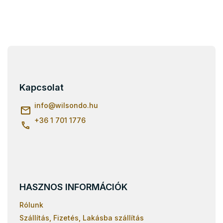
L
á
b
l
Kapcsolat
é
c
info
@
wilsondo.hu
+36 1 701 1776
HASZNOS INFORMÁCIÓK
Rólunk
Szállítás, Fizetés, Lakásba szállítás