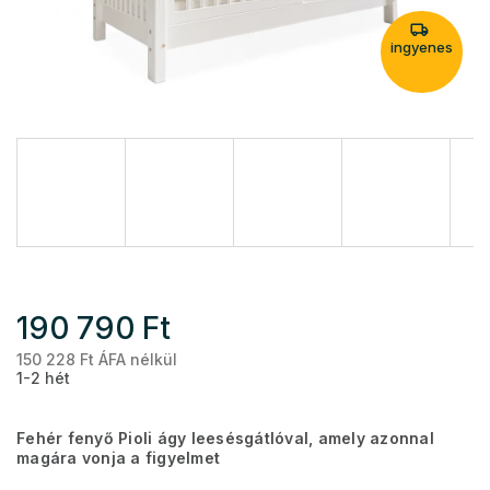
ingyenes
190 790 Ft
150 228 Ft ÁFA nélkül
Eg
1-2 hét
Fehér fenyő Pioli ágy leesésgátlóval, amely azonnal
magára vonja a figyelmet