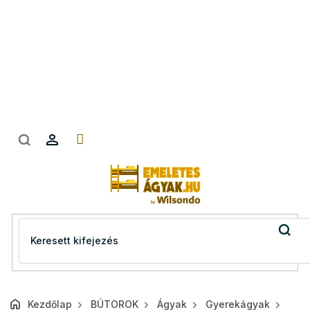
Ugrás
a
fő
tartalomhoz
Kezdőlap
BÚTOROK
Ágyak
Gyerekágyak