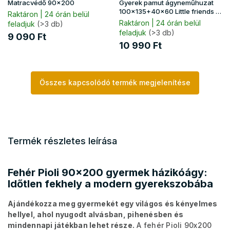
Matracvédő 90x200
Gyerek pamut ágyneműhuzat
100x135+40x60 Little friends -
Raktáron | 24 órán belül
zöld
Raktáron | 24 órán belül
feladjuk
(>3 db)
feladjuk
(>3 db)
9 090 Ft
10 990 Ft
Összes kapcsolódó termék megjelenítése
Termék részletes leírása
Fehér Pioli 90x200 gyermek házikóágy:
Időtlen fekhely a modern gyerekszobába
Ajándékozza meg gyermekét egy világos és kényelmes
hellyel, ahol nyugodt alvásban, pihenésben és
mindennapi játékban lehet része.
A fehér Pioli 90x200