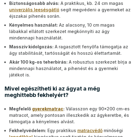
Biztonságosabb alvás:
A praktikus, kb. 24 cm magas
univerzális leesésgátló
segít megvédeni a gyermeket az
éjszakai pihenés során.
Kényelmes használat:
Az alacsony, 10 cm magas
lábakkal ellátott szerkezet megkönnyíti az ágy
mindennapi használatát.
Masszív kidolgozás:
A ragasztott fenyőfa támogatja az
ágy stabilitását, tartósságát és hosszú élettartamát.
Akár 100 kg-os teherbírás:
A robusztus szerkezet bírja a
mindennapi használatot, a pihenést és a gyermeki
játékot is.
Mivel egészítheti ki az ágyat a még
meghittebb fekhelyért?
Megfelelő
gyerekmatrac
:
Válasszon egy 90x200 cm-es
matracot, amely pontosan illeszkedik az ágykeretbe, és
támogatja a kényelmes alvást.
Fekhelyvédelem:
Egy praktikus
matracvédő
minőségi
lepedőkkel
kiegészítve segít tisztán és kényelmesen