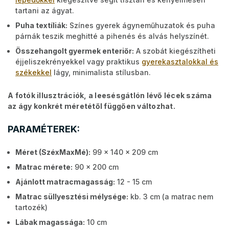
tartani az ágyat.
Puha textíliák:
Színes gyerek ágyneműhuzatok és puha
párnák teszik meghitté a pihenés és alvás helyszínét.
Összehangolt gyermek enteriőr:
A szobát kiegészítheti
éjjeliszekrényekkel vagy praktikus
gyerekasztalokkal és
székekkel
lágy, minimalista stílusban.
A fotók illusztrációk, a leesésgátlón lévő lécek száma
az ágy konkrét méretétől függően változhat.
PARAMÉTEREK:
Méret (SzéxMaxMé):
99 x 140 x 209 cm
Matrac mérete:
90 x 200 cm
Ajánlott matracmagasság:
12 - 15 cm
Matrac süllyesztési mélysége:
kb. 3 cm (a matrac nem
tartozék)
Lábak magassága:
10 cm