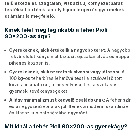
felületkezelés szagtalan, vízbázisú, környezetbarát
festékkel történik, amely hipoallergén és gyermekek
számára is megfelelő.
Kinek felel meg leginkább a fehér Pioli
90x200-as ágy?
Gyerekeknek, akik értékelik a nagyobb teret:
A nagyobb
fekvőfelület kényelmet biztosít éjszakai alvás és nappali
pihenés közben is.
Gyerekeknek, akik szeretnek olvasni vagy játszani:
A
100 kg-os teherbírás lehetővé teszi a szülővel töltött
közös pillanatokat, a meseolvasást és a szokásos
gyermeki tevékenységeket.
A lágy minimalizmust kedvelő családoknak:
A fehér szín
és az egyszerű vonalak jól illenek a modern, skandináv
és klasszikus enteriőrökbe egyaránt.
Mit kínál a fehér Pioli 90x200-as gyerekágy?