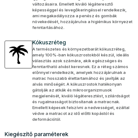
változásaira. Emellett kiváló légáteresztő
képességgel és levegőkeringéssel rendelkezik,
ami megakadályozza a penész és gombák
növekedését, hozzájárulva a higiénikus környezet
fenntartásához.
Kókuszréteg
A természetes és környezetbarát kókuszréteg,
amely 100%-ban kókuszrostokból készül, ideális
választás azok számára, akik egészséges és
fenntartható alvást keresnek. Ez a réteg számos
előnnyel rendelkezik, amelyek hozzájárulnak a
matrac hosszabb élettartamához és javítják az
alvás minőségét. A kókuszrostok hatékonyan
gátolják az atkák és mikroorganizmusok
megjelenését, kiváló légáteresztést, szilárdságot
és rugalmasságot biztosítanak a matracnak.
Emellett képesek felszívni a nedvességet, ezáltal
védve a matracot az idő előtti kopástól és
deformációtól.
Kiegészítő paraméterek