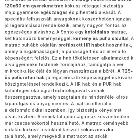
120x60 cm gyerekmatrac
kókusz réteggel biztosítja
majd gyermeke egészséges és pihentető alvását. A
speciális felhasznált anyagoknak köszönhetően igazán
jó légáramlással rendelkezik, amely nagyon fontos az
egészséges alváshoz.
A Sonto egy
kétoldalas
matrac,
két különböző keménységgel:
kemény és puha oldallal
. A
matrac puhább oldalán
profilozott HR habot
használtak,
amely a rugalmasságért, a puhaságért és az ellenálló
képességért felelős. Ez a hab tökéletesen alkalmazkodik
alvó gyermeke testének formájához, támogatja a vér
mikrocirkulációját és lágyan masszírozza a bőrét.
A T25-
ös poliuretán hab
jó légáteresztő képességgel és kiváló
hőszigeteléssel rendelkezik. A HR hab és a PUR hab
különleges ökológiai technológiával vannak
összeragasztva, amely szagtalan és mindenféle káros
kipárolgás és anyag mentes. A matrac ellenálló
a deformációkkal szemben, így biztosítja kényelmet
alvás közben.
A remek tulajdonságainak köszönhetően
már csecsemőkortól használható. A matrac keményebb
oldalán kókusz rostokból készült
kókuszdeszka
található, amely megvédi a matracot az atkák