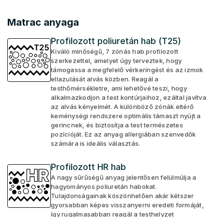
Matrac anyaga
Profilozott poliuretán hab (T25)
Kiváló minőségű, 7 zónás hab profilozott
szerkezettel, amelyet úgy terveztek, hogy
támogassa a megfelelő vérkeringést és az izmok
ellazulását alvás közben. Reagál a
testhőmérsékletre, ami lehetővé teszi, hogy
alkalmazkodjon a test kontúrjaihoz, ezáltal javítva
az alvás kényelmét. A különböző zónák eltérő
keménységi rendszere optimális támaszt nyújt a
gerincnek, és biztosítja a test természetes
pozícióját. Ez az anyag allergiában szenvedők
számára is ideális választás.
Profilozott HR hab
A nagy sűrűségű anyag jelentősen felülmúlja a
hagyományos poliuretán habokat.
Tulajdonságainak köszönhetően akár kétszer
gyorsabban képes visszanyerni eredeti formáját,
így rugalmasabban reagál a testhelyzet