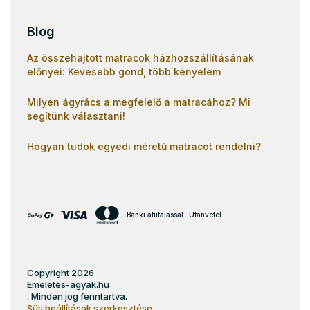
Blog
Az összehajtott matracok házhozszállításának
előnyei: Kevesebb gond, több kényelem
Milyen ágyrács a megfelelő a matracához? Mi
segítünk választani!
Hogyan tudok egyedi méretű matracot rendelni?
Banki átutalással
Utánvétel
Copyright 2026
Emeletes-agyak.hu
. Minden jog fenntartva.
Süti beállítások szerkesztése