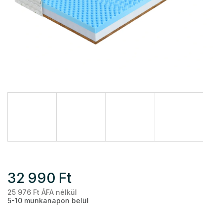
32 990 Ft
25 976 Ft ÁFA nélkül
Eg
5-10 munkanapon belül