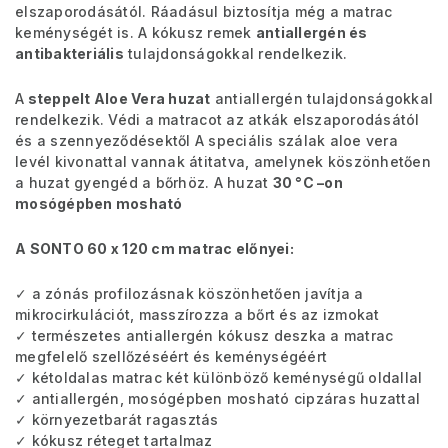
elszaporodásától. Ráadásul biztosítja még a matrac
keménységét is. A kókusz remek
antiallergén és
antibakteriális
tulajdonságokkal rendelkezik.
A
steppelt Aloe Vera huzat
antiallergén tulajdonságokkal
rendelkezik. Védi a matracot az atkák elszaporodásától
és a szennyeződésektől A speciális szálak aloe vera
levél kivonattal vannak átitatva, amelynek köszönhetően
a huzat gyengéd a bőrhöz. A huzat
30 °C –on
mosógépben mosható
A SONTO 60 x 120 cm matrac előnyei:
✓ a zónás profilozásnak köszönhetően javítja a
mikrocirkulációt, masszírozza a bőrt és az izmokat
✓ természetes antiallergén kókusz deszka a matrac
megfelelő szellőzéséért és keménységéért
✓ kétoldalas matrac két különböző keménységű oldallal
✓ antiallergén, mosógépben mosható cipzáras huzattal
✓ környezetbarát ragasztás
✓ kókusz réteget tartalmaz