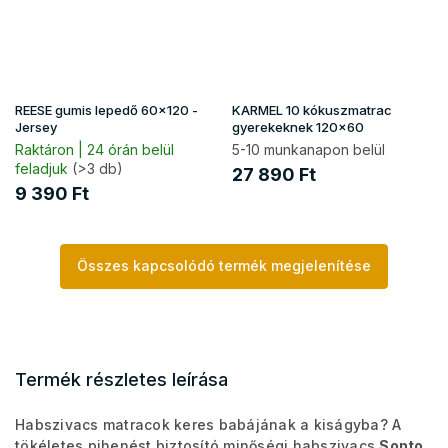
REESE gumis lepedő 60x120 -
KARMEL 10 kókuszmatrac
Jersey
gyerekeknek 120x60
Raktáron | 24 órán belül
5-10 munkanapon belül
feladjuk
(>3 db)
27 890 Ft
9 390 Ft
Összes kapcsolódó termék megjelenítése
Termék részletes leírása
Habszivacs matracok keres babájának a kiságyba? A
tökéletes pihenést biztosító minőségi habszivacs
Sonto