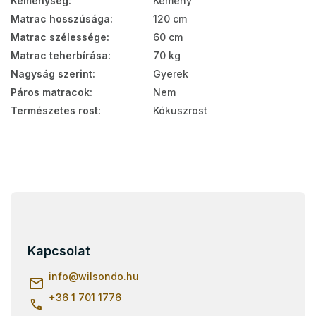
Keménység
:
Kemény
Matrac hosszúsága
:
120 cm
Matrac szélessége
:
60 cm
Matrac teherbírása
:
70 kg
Nagyság szerint
:
Gyerek
Páros matracok
:
Nem
Természetes rost
:
Kókuszrost
L
á
b
l
Kapcsolat
é
c
info
@
wilsondo.hu
+36 1 701 1776