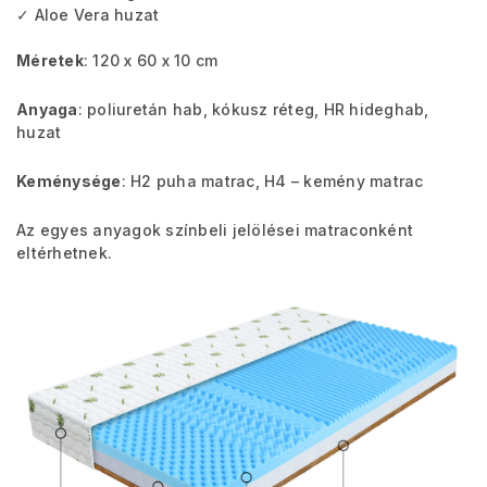
✓ Aloe Vera huzat
Méretek
: 120 x 60 x 10 cm
Anyaga
: poliuretán hab, kókusz réteg, HR hideghab,
huzat
Keménysége
: H2 puha matrac, H4 – kemény matrac
Az egyes anyagok színbeli jelölései matraconként
eltérhetnek.