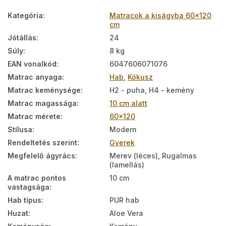
Kategória
:
Matracok a kiságyba 60x120
cm
Jótállás
:
24
Súly
:
8 kg
EAN vonalkód
:
6047606071076
Matrac anyaga
:
Hab
,
Kókusz
Matrac keménysége
:
H2 - puha, H4 - kemény
Matrac magassága
:
10 cm alatt
Matrac mérete
:
60x120
Stílusa
:
Modern
Rendeltetés szerint
:
Gyerek
Megfelelő ágyrács
:
Merev (léces), Rugalmas
(lamellás)
A matrac pontos
10 cm
vastagsága
:
Hab típus
:
PUR hab
Huzat
:
Aloe Vera