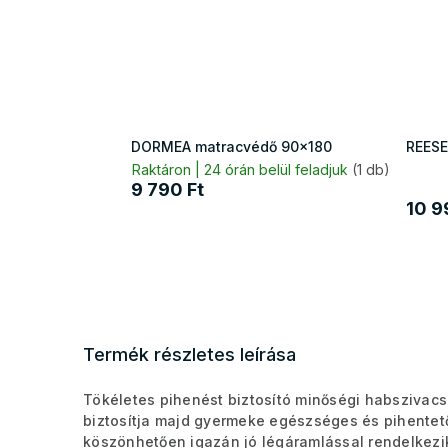
DORMEA matracvédő 90x180
REESE
Raktáron | 24 órán belül feladjuk
(1 db)
9 790 Ft
10 9
Termék részletes leírása
Tökéletes pihenést biztosító minőségi habszivac
biztosítja majd gyermeke egészséges és pihentető
köszönhetően igazán jó légáramlással rendelkez