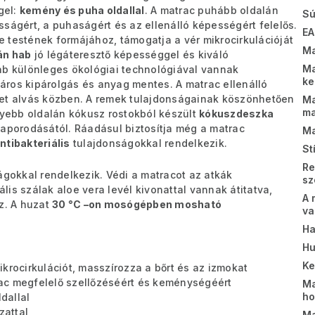
gel:
kemény és puha oldallal
. A matrac puhább oldalán
Sú
ságért, a puhaságért és az ellenálló képességért felelős.
EA
 testének formájához, támogatja a vér mikrocirkulációját
Ma
án hab
jó légáteresztő képességgel és kiváló
Ma
ab különleges ökológiai technológiával vannak
k
áros kipárolgás és anyag mentes. A matrac ellenálló
met alvás közben.
A remek tulajdonságainak köszönhetően
Ma
m
yebb oldalán kókusz rostokból készült
kókuszdeszka
zaporodásától. Ráadásul biztosítja még a matrac
Ma
ntibakteriális
tulajdonságokkal rendelkezik.
St
Re
ágokkal rendelkezik. Védi a matracot az atkák
sz
is szálak aloe vera levél kivonattal vannak átitatva,
A 
z. A huzat
30 °C –on mosógépben mosható
va
Ha
Hu
K
krocirkulációt, masszírozza a bőrt és az izmokat
ac megfelelő szellőzéséért és keménységéért
Ma
ho
dallal
zattal
Ma