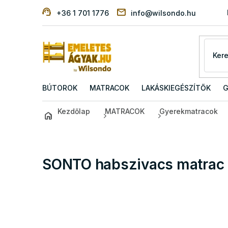
Ugrás
+36 1 701 1776
info@wilsondo.hu
a
fő
tartalomhoz
BÚTOROK
MATRACOK
LAKÁSKIEGÉSZÍTŐK
G
Kezdőlap
MATRACOK
Gyerekmatracok
SONTO habszivacs matrac 