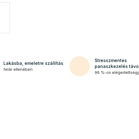
Stresszmentes
Lakásba, emeletre szállítás
panaszkezelés távol
felár ellenében
96 %-os elégedettség