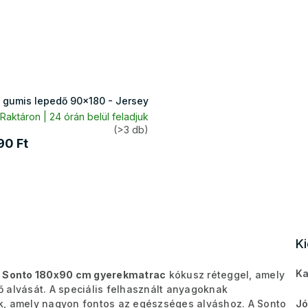
 gumis lepedő 90x180 - Jersey
Raktáron | 24 órán belül feladjuk
(>3 db)
90 Ft
K
Ka
s
Sonto 180x90 cm gyerekmatrac
kókusz réteggel, amely
 alvását. A speciális felhasznált anyagoknak
ik, amely nagyon fontos az egészséges alváshoz.
A Sonto
Jó