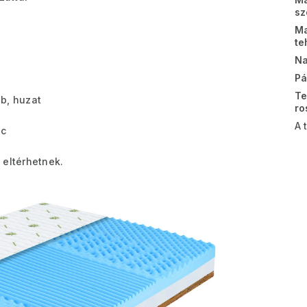
sz
Ma
te
Na
Pá
Te
ab, huzat
ro
A 
ac
 eltérhetnek.