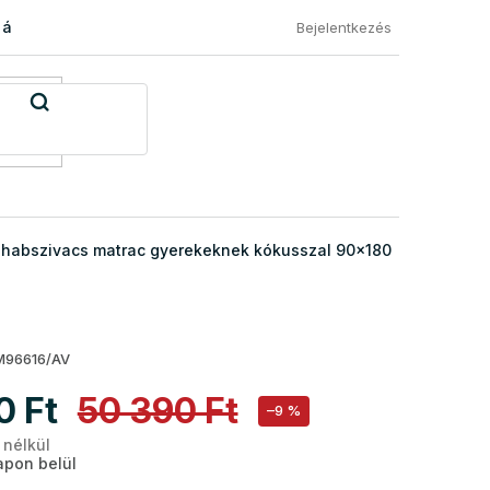
 áru visszaküldése
Általános Szerződési Feltételek
Eléged
Bejelentkezés
habszivacs matrac gyerekeknek kókusszal 90x180
96616/AV
0 Ft
50 390 Ft
–9 %
 nélkül
Egységár:
pon belül