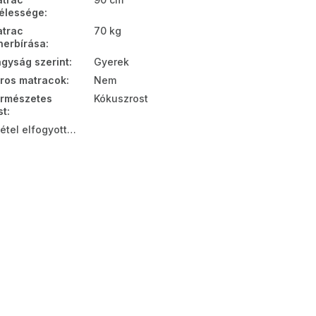
élessége
:
trac
70 kg
herbírása
:
gyság szerint
:
Gyerek
ros matracok
:
Nem
rmészetes
Kókuszrost
st
:
tétel elfogyott…