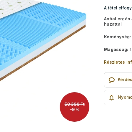
A tétel elfog
Antiallergén
huzattal
Keménység:
Magasság:
1
Részletes in
Kérdé
Nyomo
50 390 Ft
–9 %