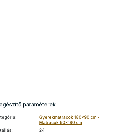
iegészítő paraméterek
tegória
:
Gyerekmatracok 180x90 cm -
Matracok 90x180 cm
tállás
:
24