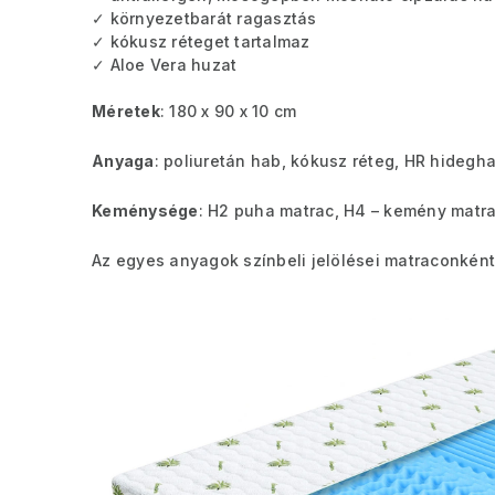
✓ környezetbarát ragasztás
✓ kókusz réteget tartalmaz
✓ Aloe Vera huzat
Méretek
: 180 x 90 x 10 cm
Anyaga
: poliuretán hab, kókusz réteg, HR hidegh
Keménysége
: H2 puha matrac, H4 – kemény matr
Az egyes anyagok színbeli jelölései matraconként