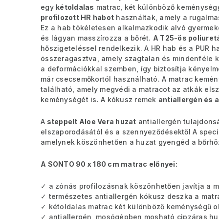
egy
kétoldalas
matrac, két különböző keménység
profilozott HR habot
használtak, amely a rugalmas
Ez a hab tökéletesen alkalmazkodik alvó gyermeke
és lágyan masszírozza a bőrét.
A T25-ös poliuret
hőszigeteléssel rendelkezik. A HR hab és a PUR h
összeragasztva, amely szagtalan és mindenféle k
a deformációkkal szemben, így biztosítja kényel
már csecsemőkortól használható. A matrac kemén
található, amely megvédi a matracot az atkák els
keménységét is. A kókusz remek
antiallergén és a
A
steppelt Aloe Vera huzat
antiallergén tulajdons
elszaporodásától és a szennyeződésektől A speciál
amelynek köszönhetően a huzat gyengéd a bőrhö
A SONTO 90 x 180 cm matrac előnyei:
✓ a zónás profilozásnak köszönhetően javítja a mi
✓ természetes antiallergén kókusz deszka a matr
✓ kétoldalas matrac két különböző keménységű ol
✓ antiallergén, mosógépben mosható cipzáras hu