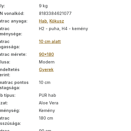
ly
:
9 kg
N vonalkód
:
8183384621077
trac anyaga
:
Hab
,
Kókusz
trac
H2 - puha, H4 - kemény
eménysége
:
trac
10 cm alatt
agassága
:
trac mérete
:
90x180
ílusa
:
Modern
ndeltetés
Gyerek
erint
:
matrac pontos
10 cm
stagsága
:
b típus
:
PUR hab
zat
:
Aloe Vera
eménység
:
Kemény
trac
180 cm
sszúsága
:
trac
90 cm