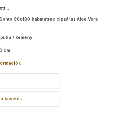
yott…
 Sonto 90x180 habmatrac cipzáras Aloe Vera
puha / kemény
0 cm
formáció
s
n követés