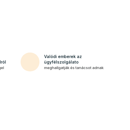
Valódi emberek az
ról
ügyfélszolgálato
gel
meghallgatják és tanácsot adnak