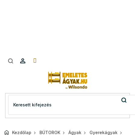
Ugrás
a
fő
tartalomhoz
Kezdőlap
BÚTOROK
Ágyak
Gyerekágyak