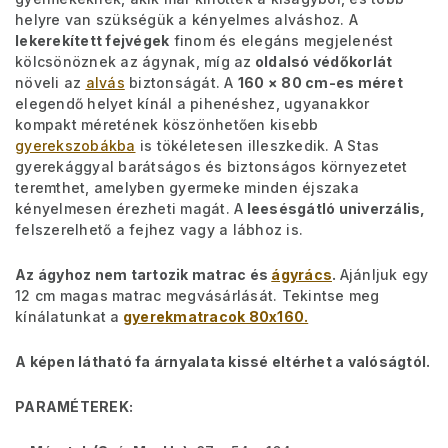
helyre van szükségük a kényelmes alváshoz. A
lekerekített fejvégek
finom és elegáns megjelenést
kölcsönöznek az ágynak, míg az
oldalsó védőkorlát
növeli az
alvás
biztonságát. A
160 × 80 cm-es méret
elegendő helyet kínál a pihenéshez, ugyanakkor
kompakt méretének köszönhetően kisebb
gyerekszobákba
is tökéletesen illeszkedik. A Stas
gyerekággyal barátságos és biztonságos környezetet
teremthet, amelyben gyermeke minden éjszaka
kényelmesen érezheti magát. A
leesésgátló univerzális,
felszerelhető a fejhez vagy a lábhoz is.
Az ágyhoz nem tartozik matrac és
ágyrács
.
Ajánljuk egy
12 cm magas matrac megvásárlását. Tekintse meg
kínálatunkat a
gyerekmatracok 80x160.
A képen látható fa árnyalata kissé eltérhet a valóságtól.
PARAMÉTEREK: