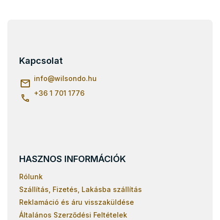
L
á
b
l
Kapcsolat
é
c
info
@
wilsondo.hu
+36 1 701 1776
HASZNOS INFORMÁCIÓK
Rólunk
Szállítás, Fizetés, Lakásba szállítás
Reklamáció és áru visszaküldése
Általános Szerződési Feltételek