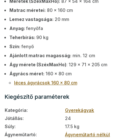
Méretek (SzéxMaxHo):
87 x 54 x 164 cm
Matrac méretei:
80 x 160 cm
Lemez vastagsága:
20 mm
Anyag:
fenyőfa
Teherbírás:
90 kg
Szín:
fenyő
Ajánlott matrac magasság:
min. 12 cm
Ágy mérete (SzéxMaxHo)
: 129 x 71 x 205 cm
Ágyrács méret:
160 x 80 cm
léces ágyrácsok 160 x 80 cm
Kiegészítő paraméterek
Kategória
:
Gyerekágyak
Jótállás
:
24
Súly
:
17.5 kg
Ágyneműtartó
:
Ágyneműtartó nélkül