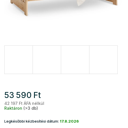
53 590 Ft
42 197 Ft ÁFA nélkül
Eg
Raktáron
(>3 db)
Legkésőbbi kézbesítési dátum:
17.8.2026