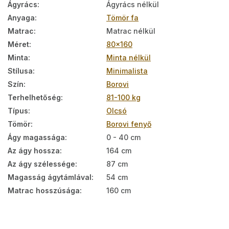
Ágyrács
:
Ágyrács nélkül
Anyaga
:
Tömör fa
Matrac
:
Matrac nélkül
Méret
:
80x160
Minta
:
Minta nélkül
Stílusa
:
Minimalista
Szín
:
Borovi
Terhelhetőség
:
81-100 kg
Típus
:
Olcsó
Tömör
:
Borovi fenyő
Ágy magassága
:
0 - 40 cm
Az ágy hossza
:
164 cm
Az ágy szélessége
:
87 cm
Magasság ágytámlával
:
54 cm
Matrac hosszúsága
:
160 cm