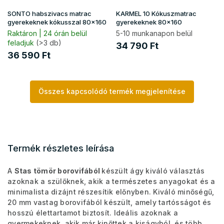
SONTO habszivacs matrac
KARMEL 10 Kókuszmatrac
gyerekeknek kókusszal 80x160
gyerekeknek 80x160
Raktáron | 24 órán belül
5-10 munkanapon belül
feladjuk
(>3 db)
34 790 Ft
36 590 Ft
Összes kapcsolódó termék megjelenítése
Termék részletes leírása
A
Stas tömör borovifából
készült ágy kiváló választás
azoknak a szülőknek, akik a természetes anyagokat és a
minimalista dizájnt részesítik előnyben. Kiváló minőségű,
20 mm vastag borovifából készült, amely tartósságot és
hosszú élettartamot biztosít. Ideális azoknak a
gyermekeknek, akik már kinőttek a kiságyból, és több