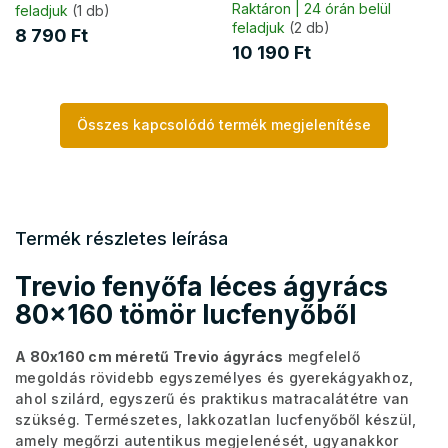
Raktáron | 24 órán belül
feladjuk
(1 db)
feladjuk
(2 db)
8 790 Ft
10 190 Ft
Összes kapcsolódó termék megjelenítése
Termék részletes leírása
Trevio fenyőfa léces ágyrács
80x160 tömör lucfenyőből
A 80x160 cm méretű Trevio ágyrács
megfelelő
megoldás rövidebb egyszemélyes és gyerekágyakhoz,
ahol szilárd, egyszerű és praktikus matracalátétre van
szükség. Természetes, lakkozatlan lucfenyőből készül,
amely megőrzi autentikus megjelenését, ugyanakkor