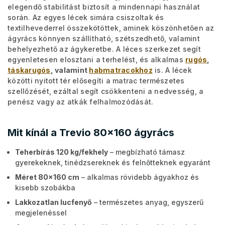
elegendő stabilitást biztosít a mindennapi használat
során. Az egyes lécek simára csiszoltak és
textilhevederrel összekötöttek, aminek köszönhetően az
ágyrács könnyen szállítható, szétszedhető, valamint
behelyezhető az ágykeretbe. A léces szerkezet segít
egyenletesen elosztani a terhelést, és alkalmas
rugós
,
táskarugós
, valamint
habmatracokhoz
is. A lécek
közötti nyitott tér elősegíti a matrac természetes
szellőzését, ezáltal segít csökkenteni a nedvesség, a
penész vagy az atkák felhalmozódását.
Mit kínál a Trevio 80x160 ágyrács
Teherbírás 120 kg/fekhely
– megbízható támasz
gyerekeknek, tinédzsereknek és felnőtteknek egyaránt
Méret 80x160 cm
– alkalmas rövidebb ágyakhoz és
kisebb szobákba
Lakkozatlan lucfenyő
– természetes anyag, egyszerű
megjelenéssel