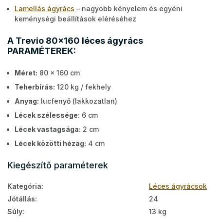
Lamellás ágyrács
– nagyobb kényelem és egyéni
keménységi beállítások eléréséhez
A Trevio 80x160 léces ágyrács
PARAMÉTEREK:
Méret:
80 x 160 cm
Teherbírás:
120 kg / fekhely
Anyag:
lucfenyő (lakkozatlan)
Lécek szélessége:
6 cm
Lécek vastagsága:
2 cm
Lécek közötti hézag:
4 cm
Kiegészítő paraméterek
Kategória
:
Léces ágyrácsok
Jótállás
:
24
Súly
:
13 kg