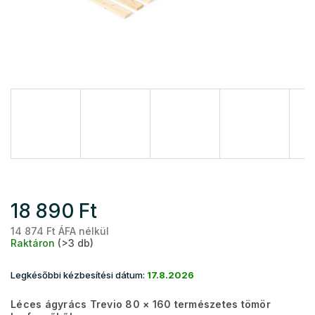
18 890 Ft
14 874 Ft ÁFA nélkül
Eg
Raktáron
(>3 db)
Legkésőbbi kézbesítési dátum:
17.8.2026
Léces ágyrács Trevio 80 × 160 természetes tömör