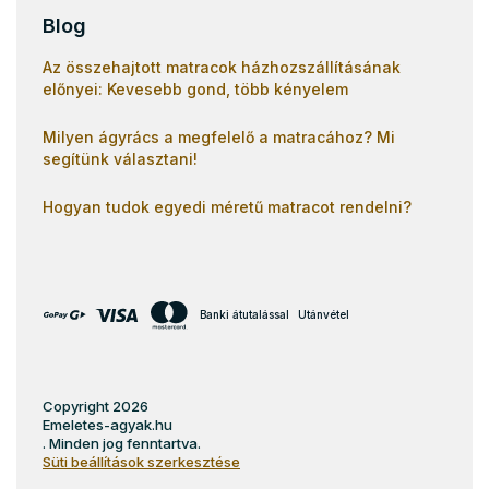
Blog
Az összehajtott matracok házhozszállításának
előnyei: Kevesebb gond, több kényelem
Milyen ágyrács a megfelelő a matracához? Mi
segítünk választani!
Hogyan tudok egyedi méretű matracot rendelni?
Banki átutalással
Utánvétel
Copyright 2026
Emeletes-agyak.hu
. Minden jog fenntartva.
Süti beállítások szerkesztése