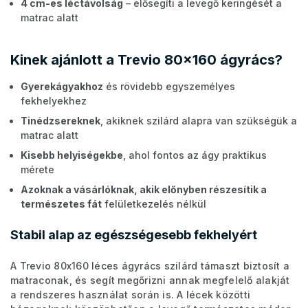
4 cm-es léctávolság
– elősegíti a levegő keringését a
matrac alatt
Kinek ajánlott a Trevio 80x160 ágyrács?
Gyerekágyakhoz
és rövidebb egyszemélyes
fekhelyekhez
Tinédzsereknek
, akiknek szilárd alapra van szükségük a
matrac alatt
Kisebb helyiségekbe
, ahol fontos az ágy praktikus
mérete
Azoknak a vásárlóknak, akik előnyben részesítik a
természetes fát
felületkezelés nélkül
Stabil alap az egészségesebb fekhelyért
A Trevio 80x160 léces ágyrács szilárd támaszt biztosít a
matraconak, és segít megőrizni annak megfelelő alakját
a rendszeres használat során is. A lécek közötti