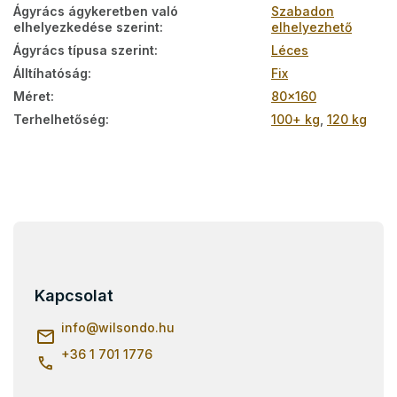
Ágyrács ágykeretben való
Szabadon
elhelyezkedése szerint
:
elhelyezhető
Ágyrács típusa szerint
:
Léces
Álltíhatóság
:
Fix
Méret
:
80x160
Terhelhetőség
:
100+ kg
,
120 kg
L
á
b
l
Kapcsolat
é
c
info
@
wilsondo.hu
+36 1 701 1776