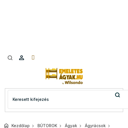
Ugrás
a
fő
tartalomhoz
Kezdőlap
BÚTOROK
Ágyak
Ágyrácsok