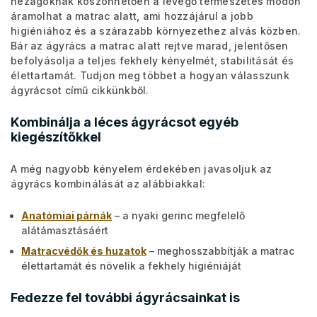
hézagoknak köszönhetően a levegő természetes módon
áramolhat a matrac alatt, ami hozzájárul a jobb
higiéniához és a szárazabb környezethez alvás közben.
Bár az ágyrács a matrac alatt rejtve marad, jelentősen
befolyásolja a teljes fekhely kényelmét, stabilitását és
élettartamát. Tudjon meg többet a hogyan válasszunk
ágyrácsot című cikkünkből.
Kombinálja a léces ágyrácsot egyéb
kiegészítőkkel
A még nagyobb kényelem érdekében javasoljuk az
ágyrács kombinálását az alábbiakkal:
Anatómiai párnák
– a nyaki gerinc megfelelő
alátámasztásáért
Matracvédők és huzatok
– meghosszabbítják a matrac
élettartamát és növelik a fekhely higiéniáját
Fedezze fel további ágyrácsainkat is