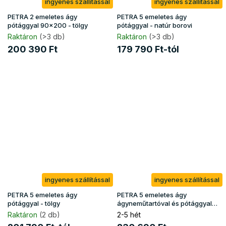
ingyenes szállítással
ingyenes szállítással
PETRA 2 emeletes ágy
PETRA 5 emeletes ágy
pótággyal 90x200 - tölgy
pótággyal - natúr borovi
Raktáron
(>3 db)
Raktáron
(>3 db)
200 390 Ft
179 790 Ft-tól
ingyenes szállítással
ingyenes szállítással
PETRA 5 emeletes ágy
PETRA 5 emeletes ágy
pótággyal - tölgy
ágyneműtartóval és pótággyal
90x200 - kasmír
Raktáron
(2 db)
2-5 hét