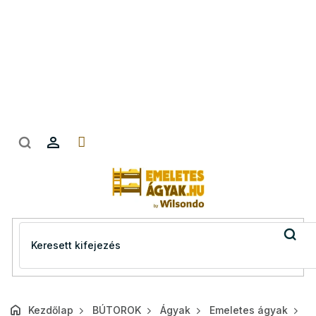
Ugrás
a
fő
tartalomhoz
Kezdőlap
BÚTOROK
Ágyak
Emeletes ágyak