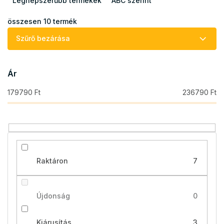
m
Legnépszerűbb termékek
ABC szerint
é
k
összesen
10
termék
e
Szűrő bezárása
k
r
e
Ár
n
d
179790
Ft
236790
Ft
e
z
é
s
e
Raktáron
7
Újdonság
0
Kiárusítás
3