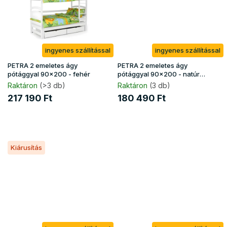
ingyenes szállítással
ingyenes szállítással
PETRA 2 emeletes ágy
PETRA 2 emeletes ágy
pótággyal 90x200 - fehér
pótággyal 90x200 - natúr
borovi
Raktáron
(>3 db)
Raktáron
(3 db)
217 190 Ft
180 490 Ft
Kiárusítás