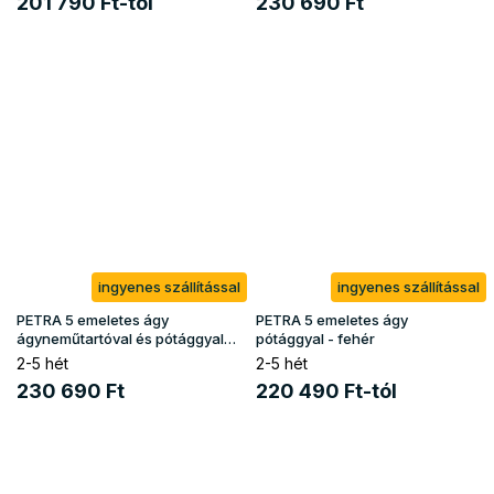
201 790 Ft-tól
230 690 Ft
ingyenes szállítással
ingyenes szállítással
PETRA 5 emeletes ágy
PETRA 5 emeletes ágy
ágyneműtartóval és pótággyal
pótággyal - fehér
90x200 - olivazöld
2-5 hét
2-5 hét
230 690 Ft
220 490 Ft-tól