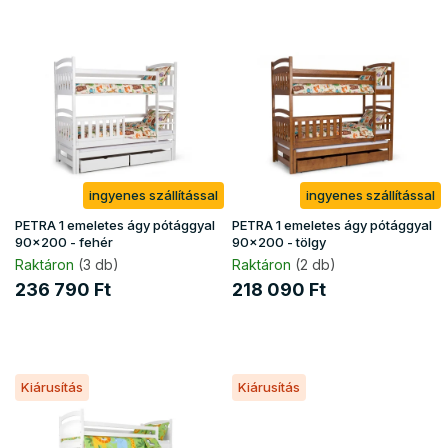
T
e
r
m
é
k
e
k
ingyenes szállítással
ingyenes szállítással
l
i
PETRA 1 emeletes ágy pótággyal
PETRA 1 emeletes ágy pótággyal
s
90x200 - fehér
90x200 - tölgy
t
Raktáron
(3 db)
Raktáron
(2 db)
á
236 790 Ft
218 090 Ft
j
a
Kiárusítás
Kiárusítás