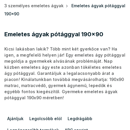
3 személyes emeletes ágyak
Emeletes ágyak pótággyal
190x90
Emeletes ágyak pótággyal 190x90
Kicsi lakásban lakik? Több mint két gyerkőce van? Ha
igen, a megfelelő helyen jár! Egy emeletes ágy pótággyal
megoldja a gyermekek alvásának problémáját. Nap
közben emeletes ágy este azonban tökéletes emeletes
ágy pótággyal. Garantáljuk a legalacsonyabb árat a
piacon! Kínálatunkban továbbá megvásárolhatja: 190x90
matrac, matracvédő, gyermek ágynemű, lepedők és
egyébb fontos kiegészítől. Gyermeke emeletes ágyak
pótággyal 190x90 méretben!
T
e
Ajánljuk
Legolcsóbb elöl
Legdrágább
r