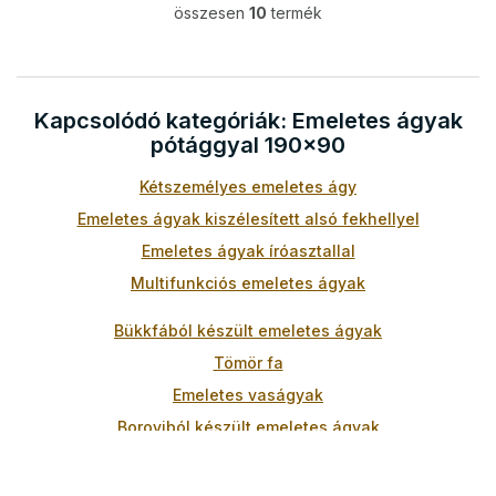
összesen
10
termék
L
i
s
t
a
Kapcsolódó kategóriák: Emeletes ágyak
i
pótággyal 190x90
r
á
Kétszemélyes emeletes ágy
n
y
Emeletes ágyak kiszélesített alsó fekhellyel
í
t
Emeletes ágyak íróasztallal
á
Multifunkciós emeletes ágyak
s
e
Bükkfából készült emeletes ágyak
l
e
Tömör fa
m
Emeletes vaságyak
e
i
Boroviból készült emeletes ágyak
Fehér emeletes ágyak
Emeletes ágyak 200x90