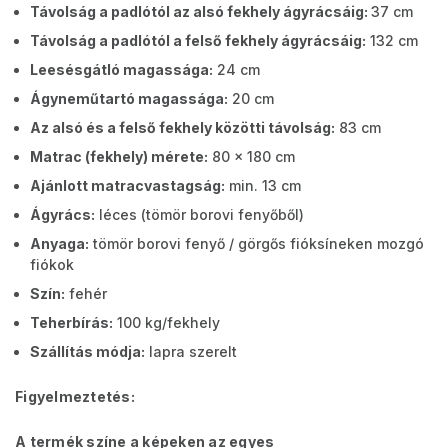
Távolság a padlótól az alsó fekhely ágyrácsáig:
37 cm
Távolság a padlótól a felső fekhely ágyrácsáig:
132 cm
Leesésgátló magassága:
24 cm
Ágyneműtartó magassága:
20 cm
Az alsó és a felső fekhely közötti távolság:
83 cm
Matrac (fekhely) mérete:
80 x 180 cm
Ajánlott matracvastagság:
min. 13 cm
Ágyrács:
léces (tömör borovi fenyőből)
Anyaga:
tömör borovi fenyő / görgős fióksíneken mozgó
fiókok
Szín:
fehér
Teherbírás:
100 kg/fekhely
Szállítás módja:
lapra szerelt
Figyelmeztetés:
A termék színe a képeken az egyes