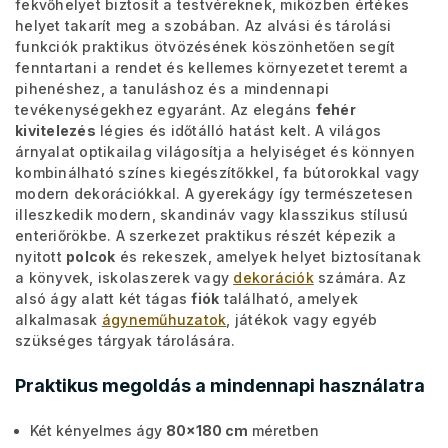
fekvőhelyet biztosít a testvéreknek, miközben értékes
helyet takarít meg a szobában. Az alvási és tárolási
funkciók praktikus ötvözésének köszönhetően segít
fenntartani a rendet és kellemes környezetet teremt a
pihenéshez, a tanuláshoz és a mindennapi
tevékenységekhez egyaránt. Az elegáns
fehér
kivitelezés
légies és időtálló hatást kelt. A világos
árnyalat optikailag világosítja a helyiséget és könnyen
kombinálható színes kiegészítőkkel, fa bútorokkal vagy
modern dekorációkkal. A gyerekágy így természetesen
illeszkedik modern, skandináv vagy klasszikus stílusú
enteriőrökbe. A szerkezet praktikus részét képezik a
nyitott
polcok
és rekeszek, amelyek helyet biztosítanak
a könyvek, iskolaszerek vagy
dekorációk
számára. Az
alsó ágy alatt két tágas
fiók
található, amelyek
alkalmasak
ágyneműhuzatok
, játékok vagy egyéb
szükséges tárgyak tárolására.
Praktikus megoldás a mindennapi használatra
Két kényelmes ágy
80x180 cm
méretben