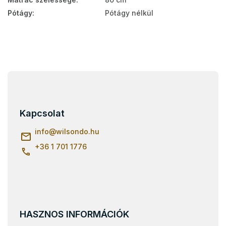
Pótágy
:
Pótágy nélkül
L
á
b
l
Kapcsolat
é
c
info
@
wilsondo.hu
+36 1 701 1776
HASZNOS INFORMÁCIÓK