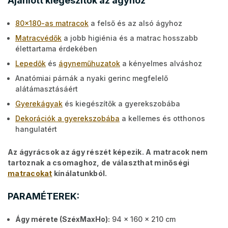
Ajánlott kiegészítők az ágyhoz
80x180-as matracok
a felső és az alsó ágyhoz
Matracvédők
a jobb higiénia és a matrac hosszabb
élettartama érdekében
Lepedők
és
ágyneműhuzatok
a kényelmes alváshoz
Anatómiai párnák a nyaki gerinc megfelelő
alátámasztásáért
Gyerekágyak
és kiegészítők a gyerekszobába
Dekorációk a gyerekszobába
a kellemes és otthonos
hangulatért
Az ágyrácsok az ágy részét képezik. A matracok nem
tartoznak a csomaghoz, de választhat minőségi
matracokat
kínálatunkból.
PARAMÉTEREK:
Ágy mérete (SzéxMaxHo):
94 x 160 x 210 cm