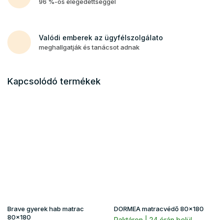
96 %-os elégedettséggel
Valódi emberek az ügyfélszolgálato
meghallgatják és tanácsot adnak
Kapcsolódó termékek
Brave gyerek hab matrac
DORMEA matracvédő 80x180
80x180
Raktáron | 24 órán belül