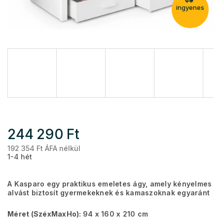
ingyenes
244 290 Ft
192 354 Ft ÁFA nélkül
Eg
1-4 hét
A Kasparo egy praktikus emeletes ágy, amely kényelmes
alvást biztosít gyermekeknek és kamaszoknak egyaránt
Méret (SzéxMaxHo):
94 x 160 x 210 cm