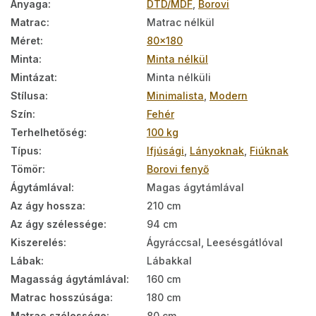
Anyaga
:
DTD/MDF
,
Borovi
Matrac
:
Matrac nélkül
Méret
:
80x180
Minta
:
Minta nélkül
Mintázat
:
Minta nélküli
Stílusa
:
Minimalista
,
Modern
Szín
:
Fehér
Terhelhetőség
:
100 kg
Típus
:
Ifjúsági
,
Lányoknak
,
Fiúknak
Tömör
:
Borovi fenyő
Ágytámlával
:
Magas ágytámlával
Az ágy hossza
:
210 cm
Az ágy szélessége
:
94 cm
Kiszerelés
:
Ágyráccsal, Leesésgátlóval
Lábak
:
Lábakkal
Magasság ágytámlával
:
160 cm
Matrac hosszúsága
:
180 cm
Matrac szélessége
:
80 cm