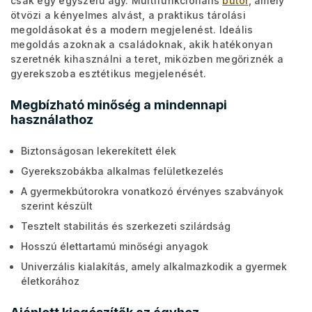
csak egy egyszerű ágy. Multifunkcionális
bútor
, amely
ötvözi a kényelmes alvást, a praktikus tárolási
megoldásokat és a modern megjelenést. Ideális
megoldás azoknak a családoknak, akik hatékonyan
szeretnék kihasználni a teret, miközben megőriznék a
gyerekszoba esztétikus megjelenését.
Megbízható minőség a mindennapi
használathoz
Biztonságosan lekerekített élek
Gyerekszobákba alkalmas felületkezelés
A gyermekbútorokra vonatkozó érvényes szabványok
szerint készült
Tesztelt stabilitás és szerkezeti szilárdság
Hosszú élettartamú minőségi anyagok
Univerzális kialakítás, amely alkalmazkodik a gyermek
életkorához