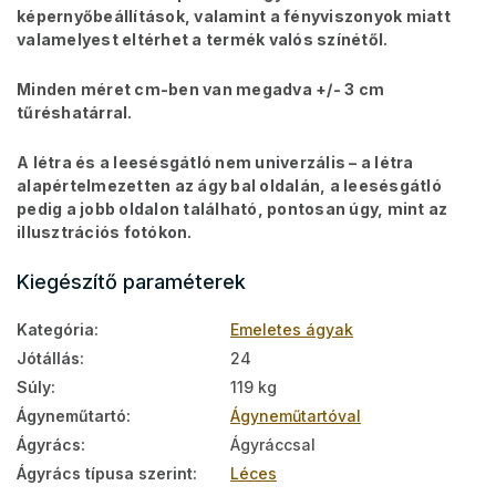
képernyőbeállítások, valamint a fényviszonyok miatt
valamelyest eltérhet a termék valós színétől.
Minden méret cm-ben van megadva +/- 3 cm
tűréshatárral.
A létra és a leesésgátló nem univerzális – a létra
alapértelmezetten az ágy bal oldalán, a leesésgátló
pedig a jobb oldalon található, pontosan úgy, mint az
illusztrációs fotókon.
Kiegészítő paraméterek
Kategória
:
Emeletes ágyak
Jótállás
:
24
Súly
:
119 kg
Ágyneműtartó
:
Ágyneműtartóval
Ágyrács
:
Ágyráccsal
Ágyrács típusa szerint
:
Léces