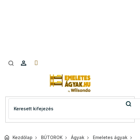
Ugrás
a
fő
tartalomhoz
Kezdőlap
BÚTOROK
Ágyak
Emeletes ágyak