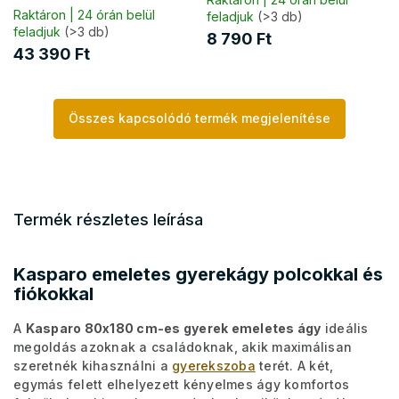
Raktáron | 24 órán belül
feladjuk
(>3 db)
feladjuk
(>3 db)
8 790 Ft
43 390 Ft
Összes kapcsolódó termék megjelenítése
Termék részletes leírása
Kasparo emeletes gyerekágy polcokkal és
fiókokkal
A
Kasparo 80x180 cm-es gyerek emeletes ágy
ideális
megoldás azoknak a családoknak, akik maximálisan
szeretnék kihasználni a
gyerekszoba
terét. A két,
egymás felett elhelyezett kényelmes ágy komfortos