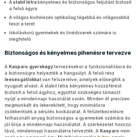
A
stabil létra
kényelmes és biztonságos feljutást biztosít
a felső ágyra
A világos kivitelezés optikailag tágabbá és világosabbá
teszi a teret
Iskoláskorú gyermekek és tinédzserek számára is
megfelelő
Biztonságos és kényelmes pihenésre tervezve
A
Kasparo
gyerekágy
tervezésekor a funkcionalitásra és
a biztonságra helyezték a hangsúlyt. A felső rész
leesésgátlókkal
van felszerelve, amelyek elősegítik a
nyugodt alvást. A stabil létra kényelmes hozzáférést
biztosít a felső ágyhoz, egyúttal szükséges támaszt
nyújt a mindennapi használat során. Minden él precízen
megmunkált és lekerekített, hogy minimálisra
csökkentsék a sérülés kockázatát. A felületkezelésre
felhasznált anyag biztonságos a gyermekek számára és
jól bírja a mindennapi használatot. A szerkezetet hosszú
távú, mindennapi használatra tervezték. A
Kasparo
nem