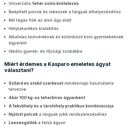
Univerzális
fehér színű kivitelezés
Beépített polcok és rekeszek a tárgyak elhelyezéséhez
Két tágas fiók az alsó ágy alatt
Helytakarékos kialakítás
Alkalmas testvéreknek és különböző korú gyermekeknek
egyaránt
Ideális gyerek- és ifjúsági szobákba
Miért érdemes a Kasparo emeletes ágyat
választani?
Szilárd és stabil szerkezet
mindennapi használatra
tervezve
Akár 100 kg-os teherbírás ágyanként
A fekvőhely és a tárolóhely praktikus kombinációja
Nyitott polcok
a tárgyak jobb rendszerezéséhez
Leesésgátlók
a felső ágyon