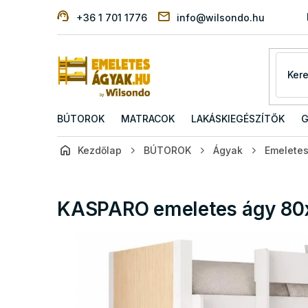
Ugrás
+36 1 701 1776
info@wilsondo.hu
a
fő
tartalomhoz
BÚTOROK
MATRACOK
LAKÁSKIEGÉSZÍTŐK
G
Kezdőlap
BÚTOROK
Ágyak
Emelete
KASPARO emeletes ágy 80x1