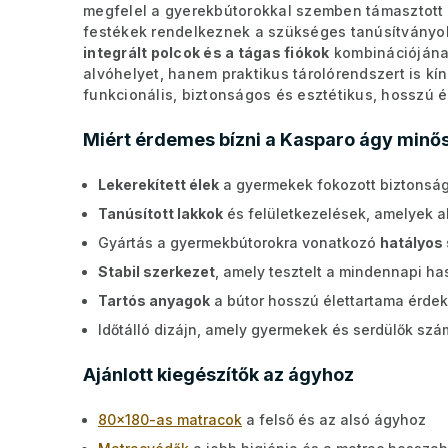
megfelel a gyerekbútorokkal szemben támasztott 
festékek rendelkeznek a szükséges tanúsítványo
integrált polcok és a tágas fiókok
kombinációjána
alvóhelyet, hanem praktikus tárolórendszert is kí
funkcionális, biztonságos és esztétikus, hosszú 
Miért érdemes bízni a Kasparo ágy min
Lekerekített élek
a gyermekek fokozott biztonsá
Tanúsított lakkok
és felületkezelések, amelyek 
Gyártás a gyermekbútorokra vonatkozó
hatályos
Stabil szerkezet
, amely tesztelt a mindennapi ha
Tartós anyagok
a bútor hosszú élettartama érde
Időtálló dizájn, amely gyermekek és serdülők szá
Ajánlott kiegészítők az ágyhoz
80x180-as matracok
a felső és az alsó ágyhoz