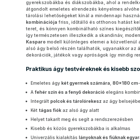
gyerekszobákba és diákszobákba, ahol a rendelkez
átgondolt emeletes elrendezés kényelmes alvóhel
tárolási lehetőségeket kínál a mindennapi haszná
kombinációja
friss, időtálló és otthonos hatást kel
teret, és könnyen kombinálható színes kiegészítő
így természetesen illeszkedik a skandináv, moder
Kasparo
modell különleges elemei a közvetlenül a
alsó ágy belső részén találhatók, ugyanakkor az á
dekorációk, játékok vagy apróságok így mindig re
Praktikus ágy testvéreknek és kisebb sz
Emeletes ágy
két gyermek számára
,
80x180 cm
A
fehér szín és a fenyő dekoráció
elegáns kombin
Integrált
polcok és tárolórekesz
az ágy belsejébe
Két
tágas fiók
az alsó ágy alatt
Helyet takarít meg és segít a rendszerezésben
Kisebb és közös gyerekszobákba is alkalmas
Univerzális kialakítás
lányoknak és fiúknak egyar