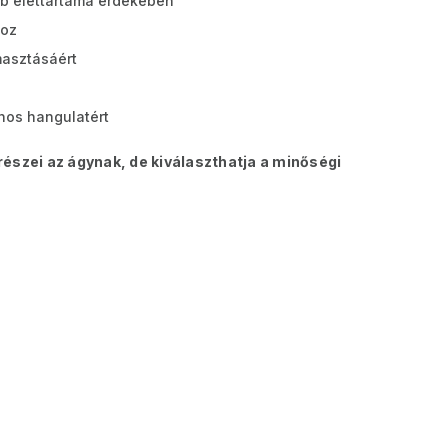
bb élettartama érdekében
hoz
masztásáért
nos hangulatért
észei az ágynak, de kiválaszthatja a minőségi