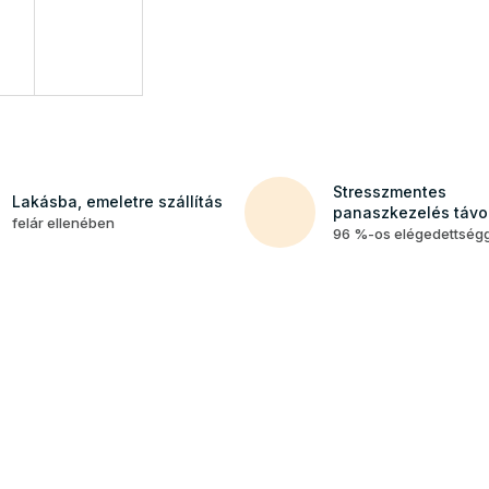
Stresszmentes
Lakásba, emeletre szállítás
panaszkezelés távol
felár ellenében
96 %-os elégedettség