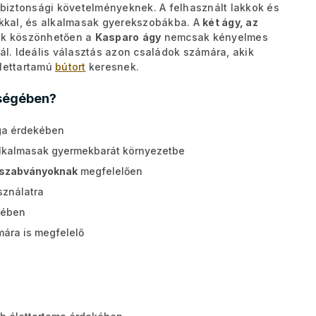
biztonsági követelményeknek. A felhasznált lakkok és
kkal, és alkalmasak gyerekszobákba. A
két ágy, az
k köszönhetően a
Kasparo
ágy
nemcsak kényelmes
nál. Ideális választás azon családok számára, akik
élettartamú
bútort
keresnek.
őségében?
ga érdekében
alkalmasak gyermekbarát környezetbe
 szabványoknak
megfelelően
sználatra
kében
mára is megfelelő