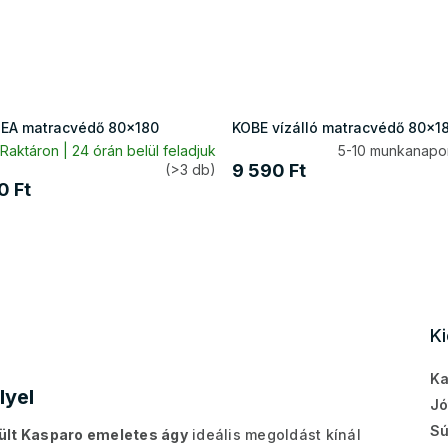
A matracvédő 80x180
KOBE vízálló matracvédő 80x1
Raktáron | 24 órán belül feladjuk
5-10 munkanapon
9 590 Ft
(>3 db)
0 Ft
K
Ka
lyel
Jó
Sú
zült Kasparo emeletes ágy
ideális megoldást kínál