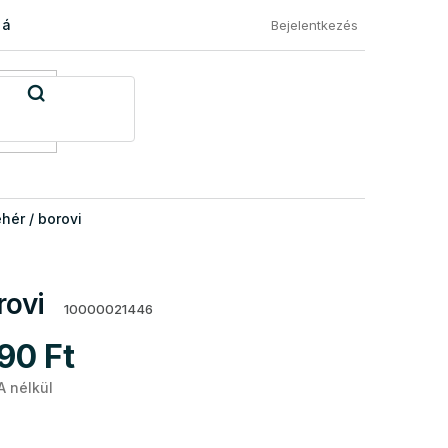
 áru visszaküldése
Általános Szerződési Feltételek
Eléged
Bejelentkezés
ér / borovi
rovi
10000021446
90 Ft
A nélkül
Egységár: