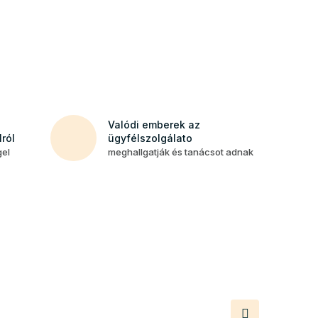
Valódi emberek az
ról
ügyfélszolgálato
gel
meghallgatják és tanácsot adnak
Következő