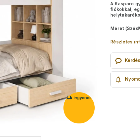
A Kasparo g
fiókokkal, eg
helytakaréko
Méret (Széx
Részletes in
Kérdé
Nyomo
ingyenes