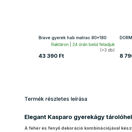
Brave gyerek hab matrac 80x180
DORME
Raktáron | 24 órán belül feladjuk
(>3 db)
43 390 Ft
8 79
Termék részletes leírása
Elegant Kasparo gyerekágy tárolóhel
A fehér és fenyő dekoráció kombinációjával kés