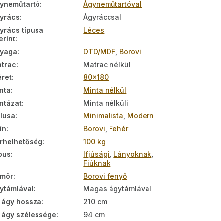
yneműtartó
:
Ágyneműtartóval
yrács
:
Ágyráccsal
yrács típusa
Léces
erint
:
nyaga
:
DTD/MDF
,
Borovi
trac
:
Matrac nélkül
ret
:
80x180
nta
:
Minta nélkül
ntázat
:
Minta nélküli
ílusa
:
Minimalista
,
Modern
ín
:
Borovi
,
Fehér
rhelhetőség
:
100 kg
pus
:
Ifjúsági
,
Lányoknak
,
Fiúknak
ömör
:
Borovi fenyő
ytámlával
:
Magas ágytámlával
 ágy hossza
:
210 cm
 ágy szélessége
:
94 cm