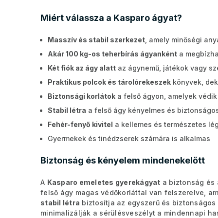
Miért válassza a Kasparo ágyat?
Masszív és stabil szerkezet
, amely minőségi any
Akár 100 kg-os teherbírás ágyanként
a megbízhat
Két fiók az ágy alatt
az ágynemű, játékok vagy sze
Praktikus polcok és tárolórekeszek
könyvek, dek
Biztonsági korlátok
a felső ágyon, amelyek védik
Stabil létra
a felső ágy kényelmes és biztonságo
Fehér-fenyő kivitel
a kellemes és természetes lég
Gyermekek és tinédzserek számára is alkalmas
Biztonság és kényelem mindenekelőtt
A
Kasparo emeletes gyerekágyat
a biztonság és 
felső ágy magas védőkorláttal van felszerelve, a
stabil létra
biztosítja az egyszerű és biztonságos 
minimalizálják a sérülésveszélyt a mindennapi ha