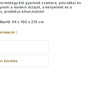
yermekágy két gyermek számára, polcokkal és
yesíti a modern dizájnt, a kényelmet és a
s, praktikus kihasználást
MaxH):
94 x 160 x 210 cm
formáció
s
n követés