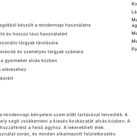
Ki
Lá
M
agokból készült a mindennapi használatra
ág
Ma
ó és hosszú távú használatért
Ma
zonális tárgyak tárolására
Pó
orációk és személyes tárgyak számára
 a gyermeket alvás közben
s eléréséhez
körért
a mindennapi kényelem szem előtt tartásával tervezték. A
mely segít csökkenteni a kiesés kockázatát alvás közben. A
hozzáférést a felső ágyhoz. A lekerekített élek
sználat során, és minden alkalmazott felületkezelés