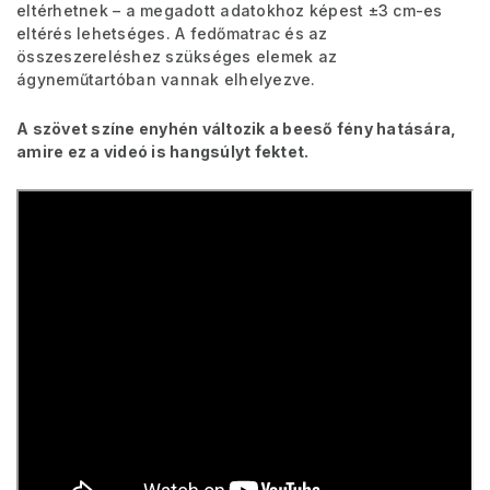
eltérhetnek – a megadott adatokhoz képest ±3 cm-es
eltérés lehetséges. A fedőmatrac és az
összeszereléshez szükséges elemek az
ágyneműtartóban vannak elhelyezve.
A szövet színe enyhén változik a beeső fény hatására,
amire ez a videó is hangsúlyt fektet.