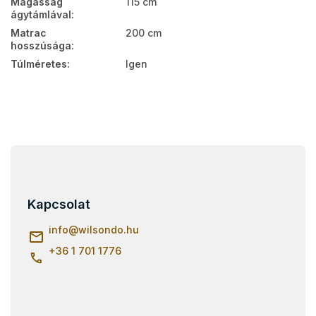
Magasság
115 cm
ágytámlával
:
Matrac
200 cm
hosszúsága
:
Túlméretes
:
Igen
L
á
b
l
Kapcsolat
é
c
info
@
wilsondo.hu
+36 1 701 1776