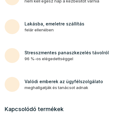
nem kell egész nap a kézbesítőt várnia
Lakásba, emeletre szállítás
felár ellenében
Stresszmentes panaszkezelés távolról
96 %-os elégedettséggel
Valódi emberek az ügyfélszolgálato
meghallgatják és tanácsot adnak
Kapcsolódó termékek