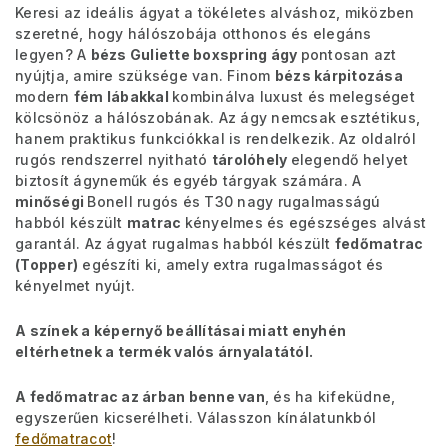
Keresi az ideális ágyat a tökéletes alváshoz, miközben
szeretné, hogy hálószobája otthonos és elegáns
legyen? A
bézs Guliette boxspring ágy
pontosan azt
nyújtja, amire szüksége van. Finom
bézs kárpitozása
modern
fém lábakkal
kombinálva luxust és melegséget
kölcsönöz a hálószobának. Az ágy nemcsak esztétikus,
hanem praktikus funkciókkal is rendelkezik. Az oldalról
rugós rendszerrel nyitható
tárolóhely
elegendő helyet
biztosít ágyneműk és egyéb tárgyak számára. A
minőségi
Bonell rugós és T30 nagy rugalmasságú
habból készült
matrac
kényelmes és egészséges alvást
garantál. Az ágyat rugalmas habból készült
fedőmatrac
(Topper)
egészíti ki, amely extra rugalmasságot és
kényelmet nyújt.
A színek a képernyő beállításai miatt enyhén
eltérhetnek a termék valós árnyalatától.
A fedőmatrac az árban benne van
, és ha kifeküdne,
egyszerűen kicserélheti. Válasszon kínálatunkból
fedőmatracot
!