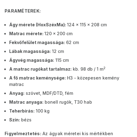
PARAMÉTEREK:
Ágy mérete (HoxSzéxMa):
124 x 115 x 208 cm
Matrac mérete:
120 x 200 cm
Fekvőfelület magassága:
62 cm
Lábak magassága:
12 cm
Ágyvég magassága:
115 cm
2
A matrac rugókat tartalmaz:
kb. 98 db / 1 m
A fő matrac keménysége:
H3 - közepesen kemény
matrac
Anyag:
szövet, MDF/DTD, fém
Matrac anyaga:
bonell rugók, T30 hab
Teherbírás:
100 kg
Szín:
bézs
Figyelmeztetés:
Az ágyak méretei kis mértékben