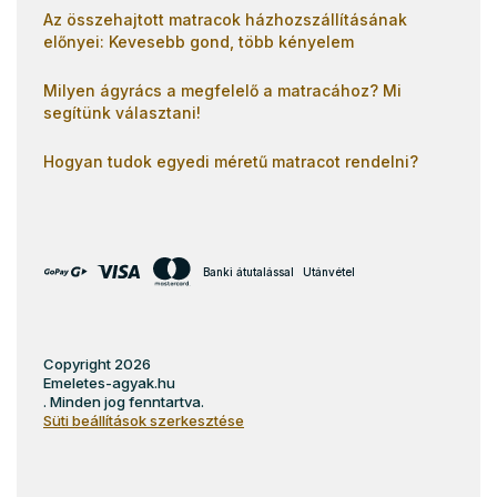
Az összehajtott matracok házhozszállításának
előnyei: Kevesebb gond, több kényelem
Milyen ágyrács a megfelelő a matracához? Mi
segítünk választani!
Hogyan tudok egyedi méretű matracot rendelni?
Banki átutalással
Utánvétel
Copyright 2026
Emeletes-agyak.hu
. Minden jog fenntartva.
Süti beállítások szerkesztése