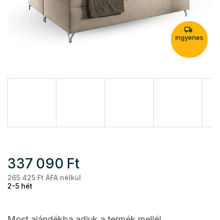
ingyenes
337 090 Ft
265 425 Ft ÁFA nélkül
Eg
2-5 hét
Most ajándékba adjuk a termék mellé!