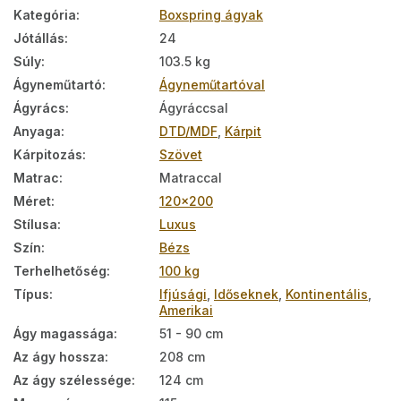
Kategória
:
Boxspring ágyak
Jótállás
:
24
Súly
:
103.5 kg
Ágyneműtartó
:
Ágyneműtartóval
Ágyrács
:
Ágyráccsal
Anyaga
:
DTD/MDF
,
Kárpit
Kárpitozás
:
Szövet
Matrac
:
Matraccal
Méret
:
120x200
Stílusa
:
Luxus
Szín
:
Bézs
Terhelhetőség
:
100 kg
Típus
:
Ifjúsági
,
Időseknek
,
Kontinentális
,
Amerikai
Ágy magassága
:
51 - 90 cm
Az ágy hossza
:
208 cm
Az ágy szélessége
:
124 cm