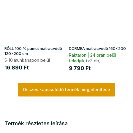
RÓLL 100 % pamut matracvédő
DORMEA matracvédő 160x200
120x200 cm
Raktáron | 24 órán belül
5-10 munkanapon belül
feladjuk
(>3 db)
16 890 Ft
9 790 Ft
Összes kapcsolódó termék megjelenítése
Termék részletes leírása