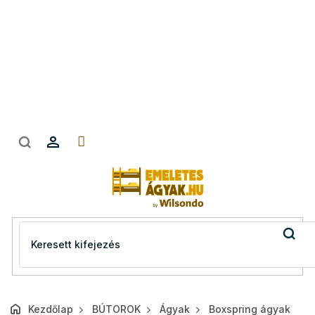
Ugrás
a
fő
tartalomhoz
Kezdőlap
BÚTOROK
Ágyak
Boxspring ágyak