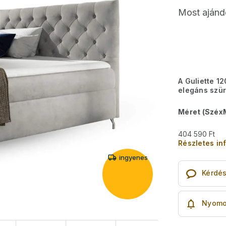
Most ajánd
A Guliette 
elegáns szür
Méret (Széx
404 590 Ft
Részletes in
ingyenes
Kérdé
Nyomo