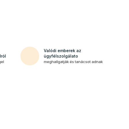
Valódi emberek az
ról
ügyfélszolgálato
gel
meghallgatják és tanácsot adnak