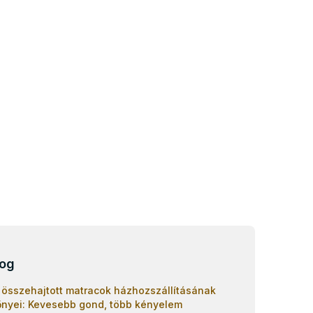
log
 összehajtott matracok házhozszállításának
őnyei: Kevesebb gond, több kényelem