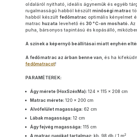
oldaláról nyitható, ideális ágyneműk és egyéb tár
rugalmasságú habból készült
minőségi matrac
tö
habból készült
fedőmatrac
optimális kényelmet é
matrac
huzata
levehető és
30 °C-on mosható.
Az
puha, bársonyos tapintású és kopásálló, miközben
A színek a képernyő beállításai miatt enyhén elté
A fedőmatrac az árban benne van
, és ha kifeküd
fedőmatracot
!
PARAMÉTEREK:
Ágy mérete (HoxSzéxMa):
124 x 115 x 208 cm
Matrac mérete:
120 x 200 cm
Alvófelület magassága:
62 cm
Lábak magassága:
12 cm
Ágy fejvég magassága:
115 cm
2
A matrac rugókat tartalmaz:
kb. 98 db / 1 m