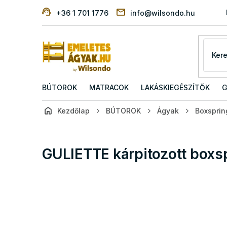
Ugrás
+36 1 701 1776
info@wilsondo.hu
a
fő
tartalomhoz
BÚTOROK
MATRACOK
LAKÁSKIEGÉSZÍTŐK
G
Kezdőlap
BÚTOROK
Ágyak
Boxsprin
GULIETTE kárpitozott boxs