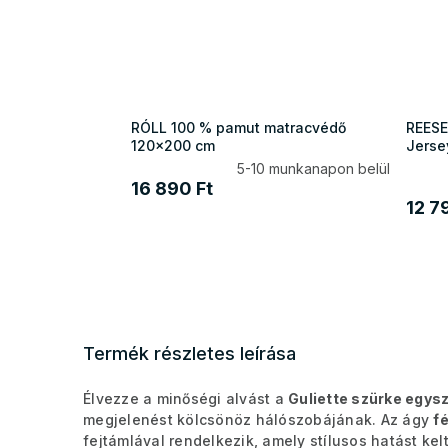
RÓLL 100 % pamut matracvédő
REESE
120x200 cm
Jerse
5-10 munkanapon belül
16 890 Ft
12 7
Termék részletes leírása
Élvezze a minőségi alvást a
Guliette szürke egys
megjelenést kölcsönöz hálószobájának. Az ágy
f
fejtámlával rendelkezik, amely stílusos hatást kel