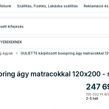
Rólunk
Szállítás, Fizetés, Lakásba szállítás
Reklamáció és
YEREKEKNEK
g ágyak
GULIETTE kárpitozott boxspring ágy matracokkal 1
pring ágy matracokkal 120x200 - 
247 6
195 032 Ft ÁF
2-5 hét