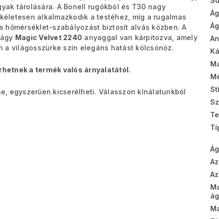
Sú
gyak tárolására. A Bonell rugókból és T30 nagy
Ág
kéletesen alkalmazkodik a testéhez, míg a rugalmas
Ág
s hőmérséklet-szabályozást biztosít alvás közben. A
 ágy
Magic Velvet 2240
anyaggal van kárpitozva, amely
A
 a világosszürke szín elegáns hatást kölcsönöz.
Ká
Ma
rhetnek a termék valós árnyalatától.
Mé
St
ne, egyszerűen kicserélheti. Válasszon kínálatunkból
Sz
Te
Tí
Ág
Az
Az
M
ág
Ma