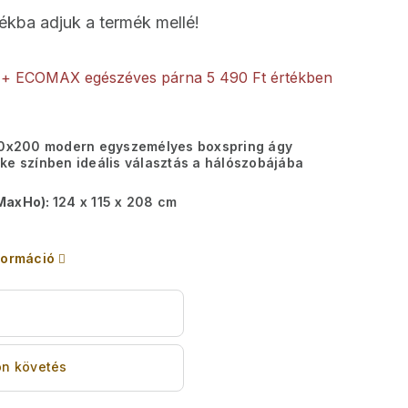
ékba adjuk a termék mellé!
+ ECOMAX egészéves párna
5 490 Ft értékben
120x200 modern egyszemélyes boxspring ágy
ke színben ideális választás a hálószobájába
MaxHo):
124 x 115 x 208 cm
formáció
s
n követés