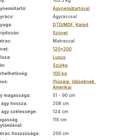
ly
:
103.5 kg
yneműtartó
:
Ágyneműtartóval
yrács
:
Ágyráccsal
nyaga
:
DTD/MDF
,
Kárpit
rpitozás
:
Szövet
trac
:
Matraccal
ret
:
120x200
ílusa
:
Luxus
ín
:
Szürke
rhelhetőség
:
100 kg
pus
:
Ifjúsági
,
Időseknek
,
Amerikai
y magassága
:
51 - 90 cm
 ágy hossza
:
208 cm
 ágy szélessége
:
124 cm
agasság
115 cm
ytámlával
:
trac hosszúsága
:
200 cm