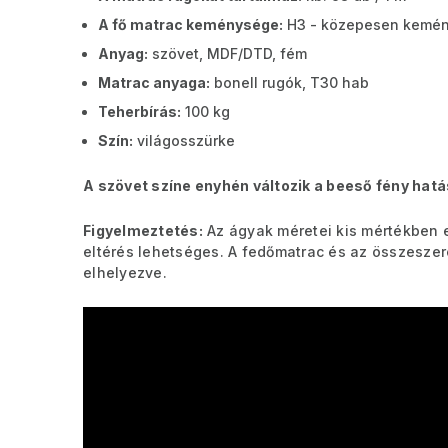
A fő matrac keménysége:
H3 - közepesen kemén
Anyag:
szövet, MDF/DTD, fém
Matrac anyaga:
bonell rugók, T30 hab
Teherbírás:
100 kg
Szín:
világosszürke
A szövet színe enyhén változik a beeső fény hatá
Figyelmeztetés:
Az ágyak méretei kis mértékben 
eltérés lehetséges. A fedőmatrac és az összesz
elhelyezve.