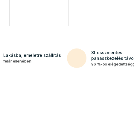
Stresszmentes
Lakásba, emeletre szállítás
panaszkezelés távol
felár ellenében
96 %-os elégedettség