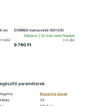
 4 cm
DORMEA matracvédő 160x200
Raktáron | 24 órán belül feladjuk
 belül
(>3 db)
9 790 Ft
iegészítő paraméterek
tegória
:
Boxspring ágyak
tállás
:
24