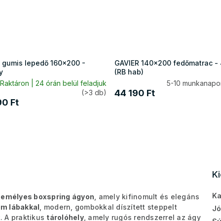
 gumis lepedő 160x200 -
GAVIER 140x200 fedőmatrac -
y
(RB hab)
Raktáron | 24 órán belül feladjuk
5-10 munkanapon
44 190 Ft
(>3 db)
90 Ft
K
Ka
zemélyes boxspring ágyon
, amely kifinomult és elegáns
ém lábakkal
, modern, gombokkal díszített steppelt
Jó
t. A praktikus
tárolóhely
, amely rugós rendszerrel az ágy