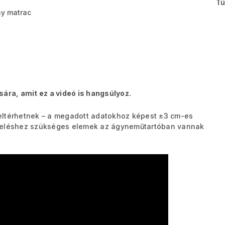
Tú
y matrac
sára, amit ez a videó is hangsúlyoz.
eltérhetnek – a megadott adatokhoz képest ±3 cm-es
ereléshez szükséges elemek az ágyneműtartóban vannak