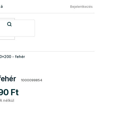
 áru visszaküldése
Általános Szerződési Feltételek
Eléged
Bejelentkezés
0x200 - fehér
fehér
1000099854
90 Ft
A nélkül
Egységár: