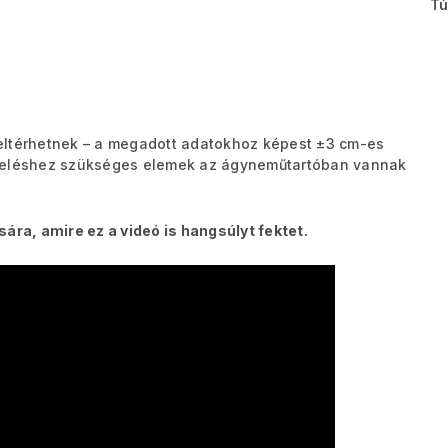
Tú
eltérhetnek – a megadott adatokhoz képest ±3 cm-es
ereléshez szükséges elemek az ágyneműtartóban vannak
ára, amire ez a videó is hangsúlyt fektet.