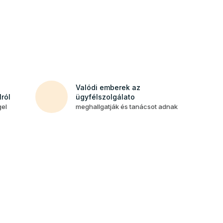
Valódi emberek az
ról
ügyfélszolgálato
gel
meghallgatják és tanácsot adnak