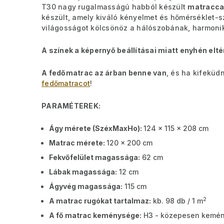
T30 nagy rugalmasságú habból készült
matracca
készült, amely kiváló kényelmet és hőmérséklet-sz
világosságot kölcsönöz a hálószobának, harmonik
A színek a képernyő beállításai miatt enyhén elté
A fedőmatrac az árban benne van
, és ha kifeküd
fedőmatracot
!
PARAMÉTEREK:
Ágy mérete (SzéxMaxHo):
124 x 115 x 208 cm
Matrac mérete:
120 x 200 cm
Fekvőfelület magassága:
62 cm
Lábak magassága:
12 cm
Ágyvég magassága:
115 cm
2
A matrac rugókat tartalmaz:
kb. 98 db / 1 m
A fő matrac keménysége:
H3 - közepesen kemén