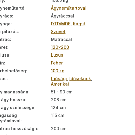
ly
:
103.5 kg
yneműtartó
:
Ágyneműtartóval
yrács
:
Ágyráccsal
nyaga
:
DTD/MDF
,
Kárpit
rpitozás
:
Szövet
trac
:
Matraccal
ret
:
120x200
ílusa
:
Luxus
ín
:
Fehér
rhelhetőség
:
100 kg
pus
:
Ifjúsági
,
Időseknek
,
Amerikai
y magassága
:
51 - 90 cm
 ágy hossza
:
208 cm
 ágy szélessége
:
124 cm
agasság
115 cm
ytámlával
:
trac hosszúsága
:
200 cm