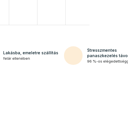
Stresszmentes
Lakásba, emeletre szállítás
panaszkezelés távol
felár ellenében
96 %-os elégedettség