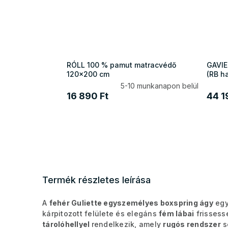
RÓLL 100 % pamut matracvédő
GAVIE
120x200 cm
(RB h
5-10 munkanapon belül
16 890 Ft
44 1
Termék részletes leírása
A
fehér Guliette egyszemélyes boxspring ágy
egy
kárpitozott felülete és elegáns
fém lábai
frissess
tárolóhellyel
rendelkezik, amely
rugós rendszer
s