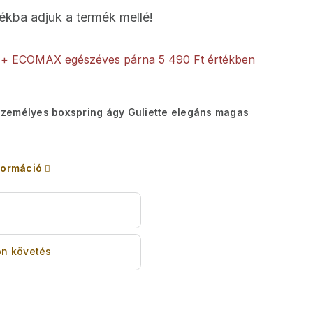
ékba adjuk a termék mellé!
+ ECOMAX egészéves párna
5 490 Ft értékben
zemélyes boxspring ágy Guliette elegáns magas
formáció
s
n követés