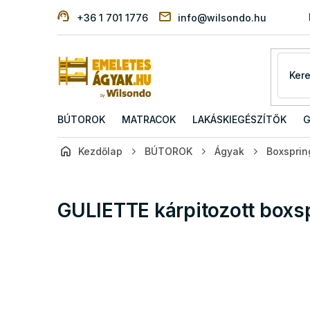
Ugrás
+36 1 701 1776
info@wilsondo.hu
a
fő
tartalomhoz
BÚTOROK
MATRACOK
LAKÁSKIEGÉSZÍTŐK
G
Kezdőlap
BÚTOROK
Ágyak
Boxsprin
GULIETTE kárpitozott boxs