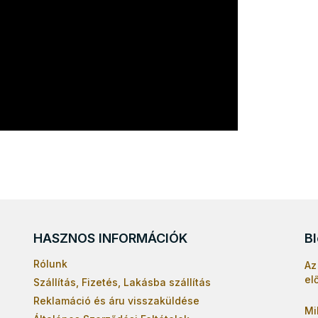
HASZNOS INFORMÁCIÓK
B
Rólunk
Az
el
Szállítás, Fizetés, Lakásba szállítás
Reklamáció és áru visszaküldése
Mi