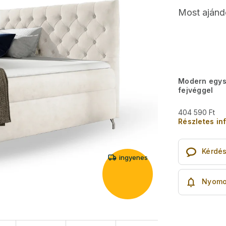
Most ajánd
Modern egys
fejvéggel
404 590 Ft
Részletes in
Kérdé
ingyenes
Nyomo