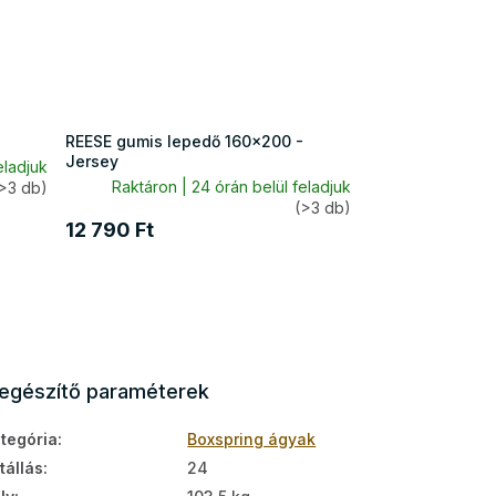
REESE gumis lepedő 160x200 -
Jersey
eladjuk
Raktáron | 24 órán belül feladjuk
>3 db)
(>3 db)
12 790 Ft
iegészítő paraméterek
tegória
:
Boxspring ágyak
tállás
:
24