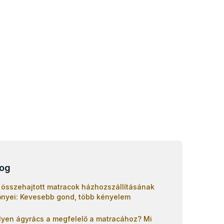
log
 összehajtott matracok házhozszállításának
őnyei: Kevesebb gond, több kényelem
lyen ágyrács a megfelelő a matracához? Mi