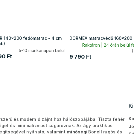
R 140x200 fedőmatrac - 4 cm
DORMEA matracvédő 160x200
ab)
Raktáron | 24 órán belül f
5-10 munkanapon belül
(
90 Ft
9 790 Ft
K
Ka
szerű és modern dizájnt hoz hálószobájába. Tiszta fehér
éget és minimalizmust sugároznak. Az ágy praktikus
Jó
egítségével nyitható, valamint
minőségi
Bonell rugós és