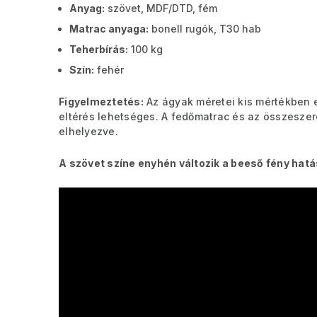
Anyag:
szövet, MDF/DTD, fém
Matrac anyaga:
bonell rugók, T30 hab
Teherbírás:
100 kg
Szín:
fehér
Figyelmeztetés:
Az ágyak méretei kis mértékben 
eltérés lehetséges. A fedőmatrac és az összesz
elhelyezve.
A szövet színe enyhén változik a beeső fény hatás