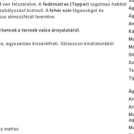
Sú
l
van felszerelve. A
fedőmatrac (Topper)
rugalmas habból
Ág
abályozást biztosít. A
fehér szín
tágasságot és
Ág
us atmoszférát teremtve.
A
rhetnek a termék valós árnyalatától.
Ká
Ma
ne, egyszerűen kicserélheti. Válasszon kínálatunkból
Mé
St
Sz
Te
Tí
Ág
Az
Az
M
ág
Ma
y matrac