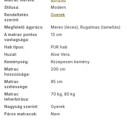
Stílusa
:
Modern
Rendeltetés
Gyerek
szerint
:
Megfelelő ágyrács
:
Merev (léces), Rugalmas (lamellás)
A matrac pontos
13 cm
vastagsága
:
Hab típus
:
PUR hab
Huzat
:
Aloe Vera
Keménység
:
Közepesen kemény
Matrac
200 cm
hosszúsága
:
Matrac
85 cm
szélessége
:
Matrac
70 kg, 80 kg
teherbírása
:
Nagyság szerint
:
Gyerek
Páros matracok
:
Nem