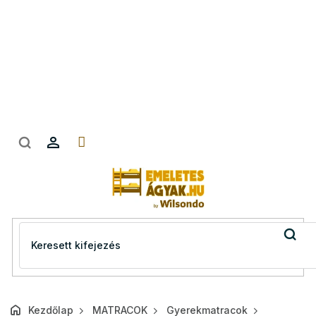
Ugrás
a
fő
tartalomhoz
Kezdőlap
MATRACOK
Gyerekmatracok