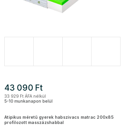
43 090 Ft
33 929 Ft ÁFA nélkül
Eg
5-10 munkanapon belül
Atipikus méretű gyerek habszivacs matrac 200x85
profilozott masszázshabbal