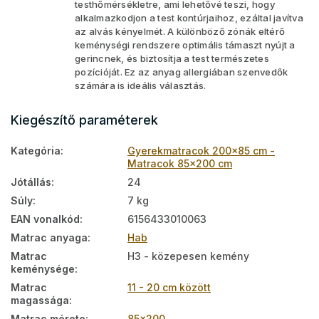
testhőmérsékletre, ami lehetővé teszi, hogy
alkalmazkodjon a test kontúrjaihoz, ezáltal javítva
az alvás kényelmét. A különböző zónák eltérő
keménységi rendszere optimális támaszt nyújt a
gerincnek, és biztosítja a test természetes
pozícióját. Ez az anyag allergiában szenvedők
számára is ideális választás.
Kiegészítő paraméterek
Kategória
:
Gyerekmatracok 200x85 cm -
Matracok 85x200 cm
Jótállás
:
24
Súly
:
7 kg
EAN vonalkód
:
6156433010063
Matrac anyaga
:
Hab
Matrac
H3 - közepesen kemény
keménysége
:
Matrac
11 - 20 cm között
magassága
:
Matrac mérete
:
85x200