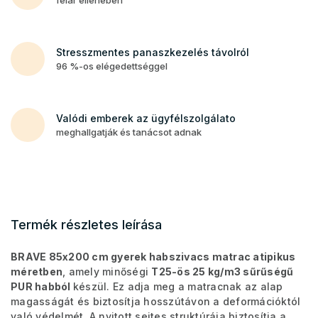
Stresszmentes panaszkezelés távolról
96 %-os elégedettséggel
Valódi emberek az ügyfélszolgálato
meghallgatják és tanácsot adnak
Termék részletes leírása
BRAVE 85x200 cm gyerek habszivacs matrac atipikus
méretben
, amely minőségi
T25-ös 25 kg/m3 sűrűségű
PUR habból
készül. Ez adja meg
a matracnak az alap
magasságát és biztosítja hosszútávon a deformációktól
való védelmét.
A nyitott sejtes struktúrája biztosítja a