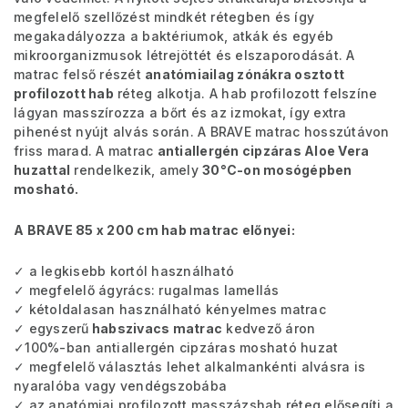
megfelelő szellőzést mindkét rétegben és így
megakadályozza a baktériumok, atkák és egyéb
mikroorganizmusok létrejöttét és elszaporodását. A
matrac felső részét
anatómiailag zónákra osztott
profilozott hab
réteg alkotja. A hab profilozott felszíne
lágyan masszírozza a bőrt és az izmokat, így extra
pihenést nyújt alvás során. A BRAVE matrac hosszútávon
friss marad. A matrac
antiallergén cipzáras Aloe Vera
huzattal
rendelkezik, amely
30°C-on mosógépben
mosható.
A BRAVE 85 x 200 cm hab matrac előnyei:
✓ a legkisebb kortól használható
✓ megfelelő ágyrács: rugalmas lamellás
✓ kétoldalasan használható kényelmes matrac
✓ egyszerű
habszivacs matrac
kedvező áron
✓100%-ban antiallergén cipzáras mosható huzat
✓ megfelelő választás lehet alkalmankénti alvásra is
nyaralóba vagy vendégszobába
✓ az anatómiai profilozott masszázshab réteg elősegíti a