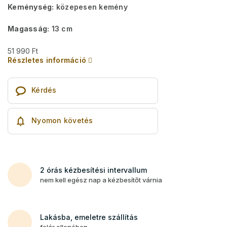
Keménység:
közepesen kemény
Magasság:
13 cm
51 990 Ft
Részletes információ
Kérdés
Nyomon követés
2 órás kézbesítési intervallum
nem kell egész nap a kézbesítőt várnia
Lakásba, emeletre szállítás
felár ellenében