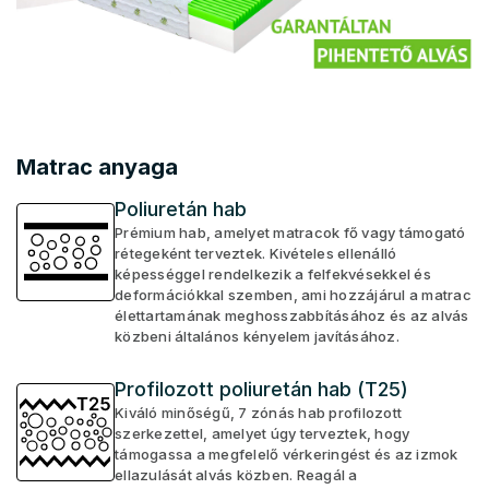
Matrac anyaga
Poliuretán hab
Prémium hab, amelyet matracok fő vagy támogató
rétegeként terveztek. Kivételes ellenálló
képességgel rendelkezik a felfekvésekkel és
deformációkkal szemben, ami hozzájárul a matrac
élettartamának meghosszabbításához és az alvás
közbeni általános kényelem javításához.
Profilozott poliuretán hab (T25)
Kiváló minőségű, 7 zónás hab profilozott
szerkezettel, amelyet úgy terveztek, hogy
támogassa a megfelelő vérkeringést és az izmok
ellazulását alvás közben. Reagál a