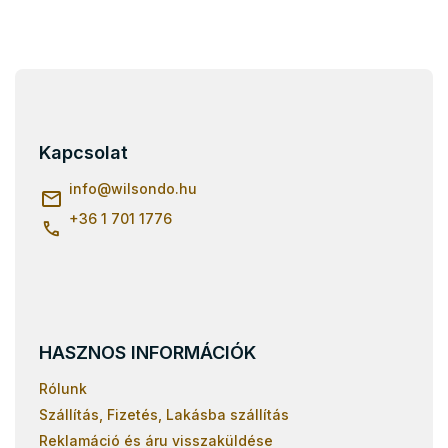
L
á
b
l
Kapcsolat
é
c
info
@
wilsondo.hu
+36 1 701 1776
HASZNOS INFORMÁCIÓK
Rólunk
Szállítás, Fizetés, Lakásba szállítás
Reklamáció és áru visszaküldése