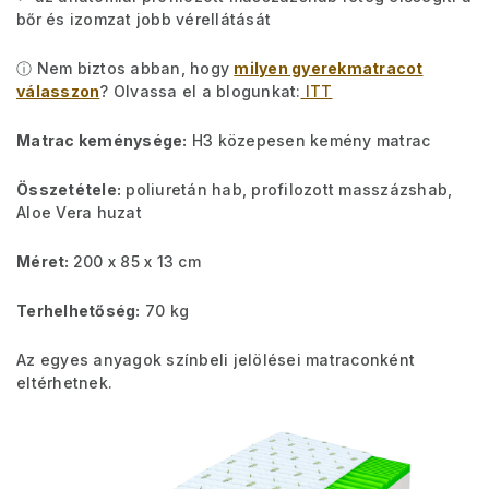
bőr és izomzat jobb vérellátását
ⓘ Nem biztos abban, hogy
milyen gyerekmatracot
válasszon
? Olvassa el a blogunkat:
ITT
Matrac keménysége:
H3 közepesen kemény matrac
Összetétele:
poliuretán hab, profilozott masszázshab,
Aloe Vera huzat
Méret:
200 x 85 x 13 cm
Terhelhetőség:
70 kg
Az egyes anyagok színbeli jelölései matraconként
eltérhetnek.