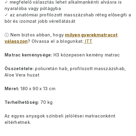
✓ megfelelő választás lehet alkalmankénti alvásra is
nyaralóba vagy pótágyba
✓ az anatómiai profilozott masszázshab réteg elősegíti a
bőr és izomzat jobb vérellátását
ⓘ Nem biztos abban, hogy
milyen gyerekmatracot
válasszon
? Olvassa el a blogunkat:
ITT
Matrac keménysége:
H3 közepesen kemény matrac
Összetétele:
poliuretán hab, profilozott masszázshab,
Aloe Vera huzat
Méret:
180 x 90 x 13 cm
Terhelhetőség:
70 kg
Az egyes anyagok színbeli jelölései matraconként
eltérhetnek.