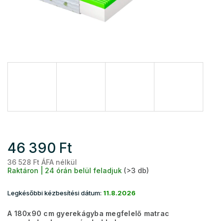
46 390 Ft
36 528 Ft ÁFA nélkül
Eg
Raktáron | 24 órán belül feladjuk
(>3 db)
Legkésőbbi kézbesítési dátum:
11.8.2026
A 180x90 cm gyerekágyba megfelelő matrac