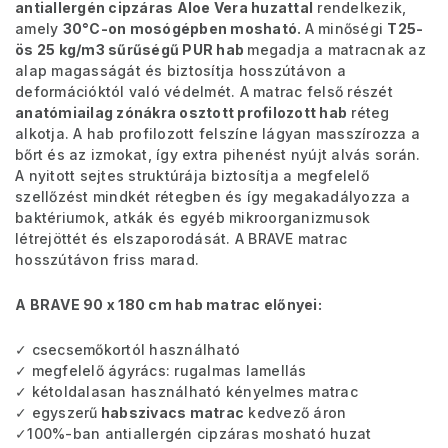
antiallergén cipzáras Aloe Vera huzattal
rendelkezik,
amely
30°C-on mosógépben mosható.
A minőségi
T25-
ös 25 kg/m3 sűrűségű PUR hab
megadja a matracnak az
alap magasságát és biztosítja hosszútávon a
deformációktól való védelmét. A matrac felső részét
anatómiailag zónákra osztott profilozott hab
réteg
alkotja. A hab profilozott felszíne lágyan masszírozza a
bőrt és az izmokat, így extra pihenést nyújt alvás során.
A nyitott sejtes struktúrája biztosítja a megfelelő
szellőzést mindkét rétegben és így megakadályozza a
baktériumok, atkák és egyéb mikroorganizmusok
létrejöttét és elszaporodását. A BRAVE matrac
hosszútávon friss marad.
A BRAVE 90 x 180 cm hab matrac előnyei:
✓ csecsemőkortól használható
✓ megfelelő ágyrács: rugalmas lamellás
✓ kétoldalasan használható kényelmes matrac
✓ egyszerű
habszivacs matrac
kedvező áron
✓100%-ban antiallergén cipzáras mosható huzat