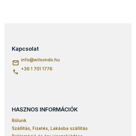
L
á
b
l
Kapcsolat
é
c
info
@
wilsondo.hu
+36 1 701 1776
HASZNOS INFORMÁCIÓK
Rólunk
Szállítás, Fizetés, Lakásba szállítás