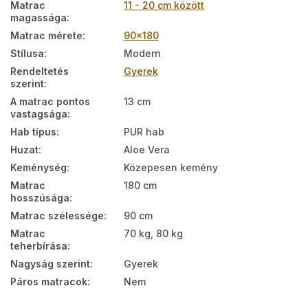
Matrac
11 - 20 cm között
magassága
:
Matrac mérete
:
90x180
Stílusa
:
Modern
Rendeltetés
Gyerek
szerint
:
A matrac pontos
13 cm
vastagsága
:
Hab típus
:
PUR hab
Huzat
:
Aloe Vera
Keménység
:
Közepesen kemény
Matrac
180 cm
hosszúsága
:
Matrac szélessége
:
90 cm
Matrac
70 kg, 80 kg
teherbírása
:
Nagyság szerint
:
Gyerek
Páros matracok
:
Nem