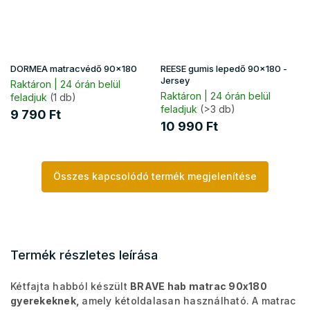
DORMEA matracvédő 90x180
REESE gumis lepedő 90x180 -
Jersey
Raktáron | 24 órán belül
Raktáron | 24 órán belül
feladjuk
(1 db)
feladjuk
(>3 db)
9 790 Ft
10 990 Ft
Összes kapcsolódó termék megjelenítése
Termék részletes leírása
Kétfajta habból készült
BRAVE hab matrac 90x180
gyerekeknek,
amely kétoldalasan használható. A matrac