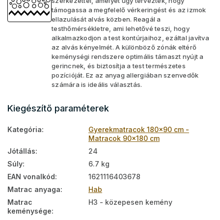
szerkezettel, amelyet úgy terveztek, hogy
támogassa a megfelelő vérkeringést és az izmok
ellazulását alvás közben. Reagál a
testhőmérsékletre, ami lehetővé teszi, hogy
alkalmazkodjon a test kontúrjaihoz, ezáltal javítva
az alvás kényelmét. A különböző zónák eltérő
keménységi rendszere optimális támaszt nyújt a
gerincnek, és biztosítja a test természetes
pozícióját. Ez az anyag allergiában szenvedők
számára is ideális választás.
Kiegészítő paraméterek
Kategória
:
Gyerekmatracok 180x90 cm -
Matracok 90x180 cm
Jótállás
:
24
Súly
:
6.7 kg
EAN vonalkód
:
1621116403678
Matrac anyaga
:
Hab
Matrac
H3 - közepesen kemény
keménysége
: