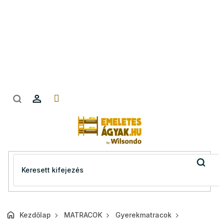
Ugrás
a
fő
tartalomhoz
Kezdőlap
MATRACOK
Gyerekmatracok