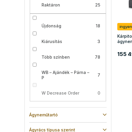
n
e
Raktáron
25
d
k
e
l
z
i
é
Újdonság
18
ingyen
s
s
Kárpit
t
e
Kiárusítás
3
ágynem
á
j
155 4
a
Több színben
78
WB – Ajándék – Párna –
7
P
W Decrease Order
0
Ágyneműtartó
Ágyrács típusa szerint