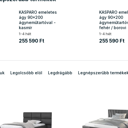
KASPARO emeletes
KASPARO emel
ágy 90x200
ágy 90x200
ágyneműtartóval -
ágyneműtartóv
kasmír
fehér / borovi
1-4 hét
1-4 hét
255 590 Ft
255 590 Ft
juk
Legolcsóbb elöl
Legdrágább
Legnépszerűbb terméke