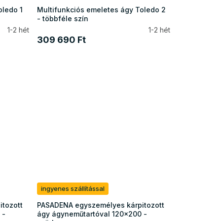
oledo 1
Multifunkciós emeletes ágy Toledo 2
- többféle szín
1-2 hét
1-2 hét
309 690 Ft
ingyenes szállítással
tozott
PASADENA egyszemélyes kárpitozott
 -
ágy ágyneműtartóval 120x200 -