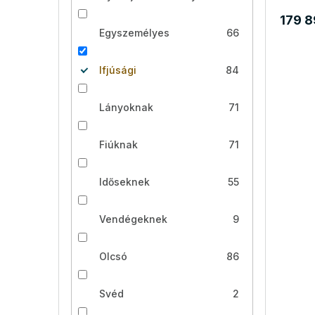
179 8
Egyszemélyes
66
Ifjúsági
84
Lányoknak
71
Fiúknak
71
Időseknek
55
Vendégeknek
9
Olcsó
86
Svéd
2