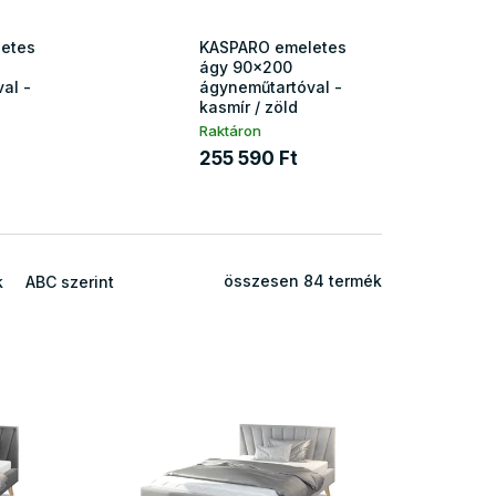
etes
KASPARO emeletes
ágy 90x200
al -
ágyneműtartóval -
kasmír / zöld
Raktáron
255 590 Ft
összesen
84
termék
k
ABC szerint