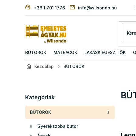
Ugrás
+36 1 701 1776
info@wilsondo.hu
a
fő
tartalomhoz
BÚTOROK
MATRACOK
LAKÁSKIEGÉSZÍTŐK
G
Kezdőlap
BÚTOROK
O
l
d
Kategóriák
BÚ
a
Kategóriák
átugrása
l
s
BÚTOROK
ó
p
Gyerekszoba bútor
a
Legn
n
Ágyak