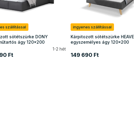
es szállítással
ingyenes szállítással
ozott sötétszürke DONY
Kárpitozott sötétszürke HEAV
űtartós ágy 120x200
egyszemélyes ágy 120x200
1-2 hét
90 Ft
149 690 Ft