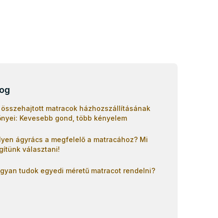
log
 összehajtott matracok házhozszállításának
őnyei: Kevesebb gond, több kényelem
lyen ágyrács a megfelelő a matracához? Mi
gítünk választani!
gyan tudok egyedi méretű matracot rendelni?