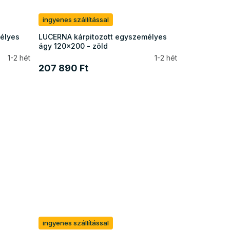
ingyenes szállítással
élyes
LUCERNA kárpitozott egyszemélyes
ágy 120x200 - zöld
1-2 hét
1-2 hét
207 890 Ft
ingyenes szállítással