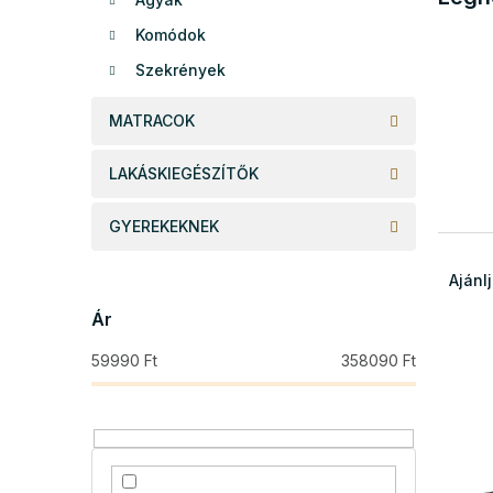
e
Komódok
l
Szekrények
MATRACOK
LAKÁSKIEGÉSZÍTŐK
GYEREKEKNEK
T
e
Ajánl
r
Ár
m
é
59990
Ft
358090
Ft
T
k
e
e
r
k
m
r
é
e
k