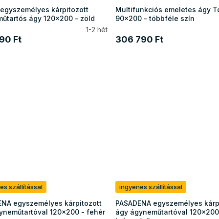
egyszemélyes kárpitozott
Multifunkciós emeletes ágy T
űtartós ágy 120x200 - zöld
90x200 - többféle szín
1-2 hét
90 Ft
306 790 Ft
es szállítással
ingyenes szállítással
NA egyszemélyes kárpitozott
PASADENA egyszemélyes kárpi
yneműtartóval 120x200 - fehér
ágy ágyneműtartóval 120x200