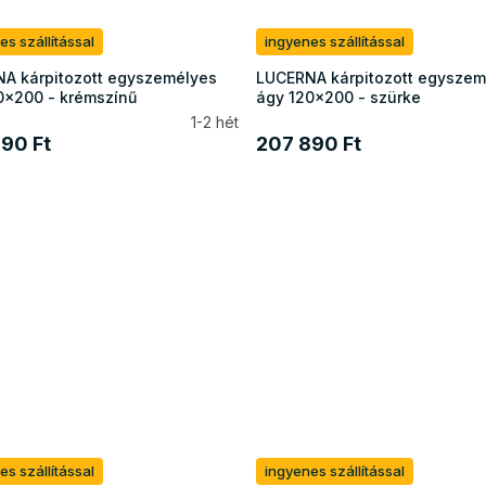
es szállítással
ingyenes szállítással
A kárpitozott egyszemélyes
LUCERNA kárpitozott egyszem
0x200 - krémszínű
ágy 120x200 - szürke
1-2 hét
90 Ft
207 890 Ft
es szállítással
ingyenes szállítással