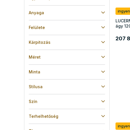
ingyen
Anyaga
LUCERN
ágy 12
Felülete
207 8
Kárpitozás
Méret
Minta
Stílusa
Szín
Terhelhetőség
ingyen