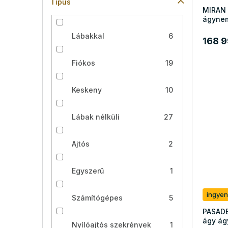
Típus
MIRAN 
ágynem
Lábakkal
6
168 9
Fiókos
19
Keskeny
10
Lábak nélküli
27
Ajtós
2
Egyszerű
1
ingyen
Számítógépes
5
PASADE
ágy ág
Nyílóajtós szekrények
1