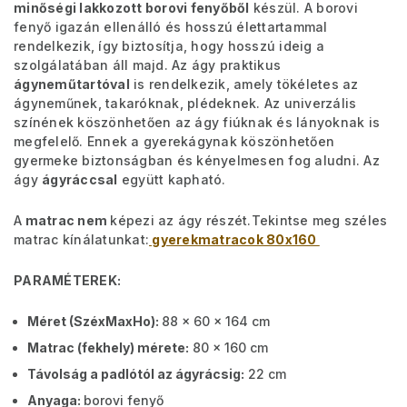
minőségi lakkozott borovi fenyőből
készül. A borovi
fenyő igazán ellenálló és hosszú élettartammal
rendelkezik, így biztosítja, hogy hosszú ideig a
szolgálatában áll majd. Az ágy praktikus
ágyneműtartóval
is rendelkezik, amely tökéletes az
ágyneműnek, takaróknak, plédeknek. Az univerzális
színének köszönhetően az ágy fiúknak és lányoknak is
megfelelő. Ennek a gyerekágynak köszönhetően
gyermeke biztonságban és kényelmesen fog aludni. Az
ágy
ágyráccsal
együtt kapható.
A
matrac nem
képezi az ágy részét.Tekintse meg széles
matrac kínálatunkat:
gyerekmatracok 80x160
PARAMÉTEREK:
Méret (SzéxMaxHo):
88 x 60 x 164 cm
Matrac (fekhely) mérete:
80 x 160 cm
Távolság a padlótól az ágyrácsig:
22 cm
Anyaga:
borovi fenyő