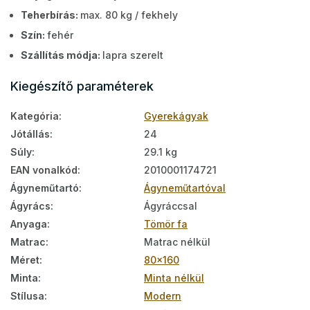
Teherbírás:
max. 80 kg / fekhely
Szín:
fehér
Szállítás módja:
lapra szerelt
Kiegészítő paraméterek
Kategória
:
Gyerekágyak
Jótállás
:
24
Súly
:
29.1 kg
EAN vonalkód
:
2010001174721
Ágyneműtartó
:
Ágyneműtartóval
Ágyrács
:
Ágyráccsal
Anyaga
:
Tömör fa
Matrac
:
Matrac nélkül
Méret
:
80x160
Minta
:
Minta nélkül
Stílusa
:
Modern