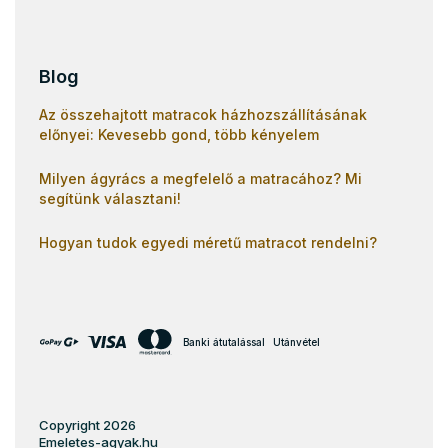
Blog
Az összehajtott matracok házhozszállításának
előnyei: Kevesebb gond, több kényelem
Milyen ágyrács a megfelelő a matracához? Mi
segítünk választani!
Hogyan tudok egyedi méretű matracot rendelni?
Banki átutalással
Utánvétel
Copyright 2026
Emeletes-agyak.hu