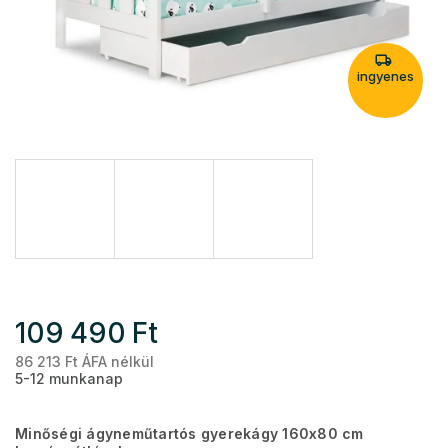
ingyenes
109 490 Ft
86 213 Ft ÁFA nélkül
Eg
5-12 munkanap
Minőségi ágyneműtartós gyerekágy 160x80 cm