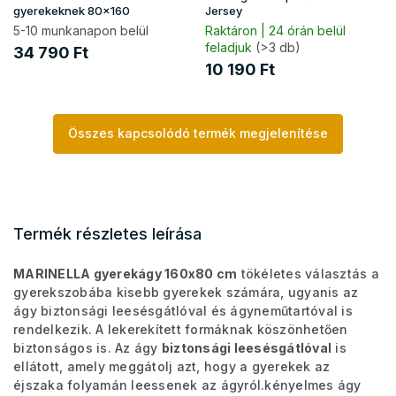
gyerekeknek 80x160
Jersey
5-10 munkanapon belül
Raktáron | 24 órán belül
feladjuk
(>3 db)
34 790 Ft
10 190 Ft
Összes kapcsolódó termék megjelenítése
Termék részletes leírása
MARINELLA gyerekágy 160x80 cm
tökéletes választás a
gyerekszobába kisebb gyerekek számára, ugyanis az
ágy biztonsági leesésgátlóval és ágyneműtartóval is
rendelkezik. A lekerekített formáknak köszönhetően
biztonságos is. Az ágy
biztonsági leesésgátlóval
is
ellátott, amely meggátolj azt, hogy a gyerekek az
éjszaka folyamán leessenek az ágyról.
kényelmes ágy