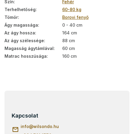
Szín
:
Fehér
Terhelhetőség
:
60-80 kg
Tömör
:
Borovi fenyő
Ágy magassága
:
0 - 40 cm
Az ágy hossza
:
164 cm
Az ágy szélessége
:
88 cm
Magasság ágytámlával
:
60 cm
Matrac hosszúsága
:
160 cm
L
á
b
l
Kapcsolat
é
c
info
@
wilsondo.hu