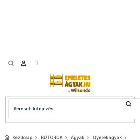
Ugrás
a
fő
tartalomhoz
Kezdőlap
BÚTOROK
Ágyak
Gyerekágyak