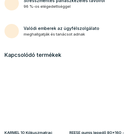
Stresszmentes panaszkezelés távolról
96 %-os elégedettséggel
Valódi emberek az ügyfélszolgálato
meghallgatják és tanácsot adnak
Kapcsolódó termékek
KARMEL 10 Kókuszmatrac
REESE gumis lepedő 80x160 -