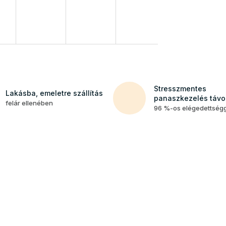
Stresszmentes
Lakásba, emeletre szállítás
panaszkezelés távol
felár ellenében
96 %-os elégedettség