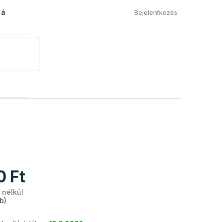
 áru visszaküldése
Általános Szerződési Feltételek
Eléged
Bejelentkezés
0 Ft
 nélkül
Egységár:
b)