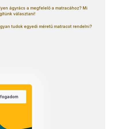
lyen ágyrács a megfelelő a matracához? Mi
gítünk választani!
gyan tudok egyedi méretű matracot rendelni?
lfogadom