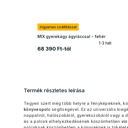
ingyenes szállítással
MIX gyerekágy ágyráccsal - fehér
1-3 hét
68 390 Ft-tól
Termék részletes leírása
Tegyen szert még több helyre a fényképeknek, k
könyvespolc
segítségével. Ez az univerzális kieg
nappaliról, hálószobáról, gyerekszobáról vagy a do
és a polcok elhelyezkedésének köszönhetően
ví
polcoknak köszönhetően a könyveknek is tökéletes