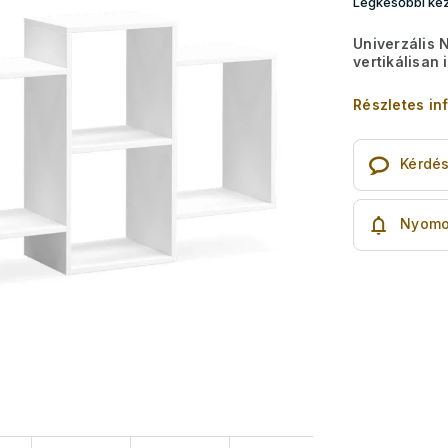
Legkésőbbi kéz
Univerzális 
vertikálisan 
Részletes in
Kérdé
Nyomo