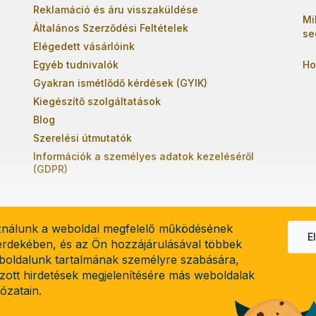
Reklamáció és áru visszaküldése
Mi
Általános Szerződési Feltételek
se
Elégedett vásárlóink
Egyéb tudnivalók
Ho
Gyakran ismétlődő kérdések (GYIK)
Kiegészítő szolgáltatások
Blog
Szerelési útmutatók
Információk a személyes adatok kezeléséről
(GDPR)
ználunk a weboldal megfelelő működésének
E
 érdekében, és az Ön hozzájárulásával többek
boldalunk tartalmának személyre szabására,
el
lzott hirdetések megjelenítésére más weboldalak
lózatain.