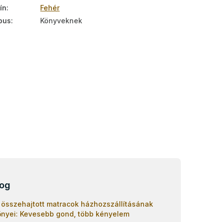
ín
:
Fehér
pus
:
Könyveknek
log
 összehajtott matracok házhozszállításának
őnyei: Kevesebb gond, több kényelem