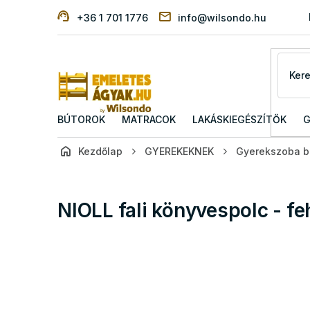
Ugrás
+36 1 701 1776
info@wilsondo.hu
a
fő
tartalomhoz
BÚTOROK
MATRACOK
LAKÁSKIEGÉSZÍTŐK
G
Kezdőlap
GYEREKEKNEK
Gyerekszoba b
NIOLL fali könyvespolc - fe