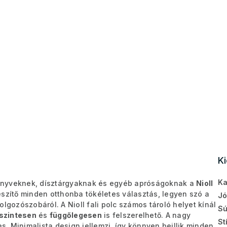
K
Ka
önyveknek, dísztárgyaknak és egyéb apróságoknak a
Nioll
észítő minden otthonba tökéletes választás, legyen szó a
Jó
lgozószobáról. A Nioll fali polc számos tároló helyet kínál
Sú
zszintesen
és
függőlegesen
is felszerelhető. A nagy
St
. Minimalista design jellemzi, így könnyen beillik minden