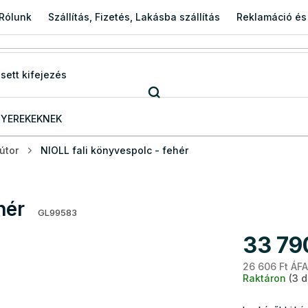
Rólunk
Szállítás, Fizetés, Lakásba szállítás
Reklamáció és
YEREKEKNEK
útor
NIOLL fali könyvespolc - fehér
hér
GL99583
33 79
26 606 Ft ÁFA
Raktáron
(3 d