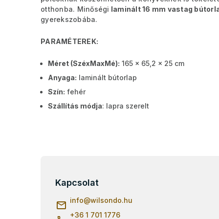
otthonba. Minőségi
laminált 16 mm vastag bútorl
gyerekszobába.
PARAMÉTEREK:
Méret (SzéxMaxMé):
165 x 65,2 x 25 cm
Anyaga:
laminált bútorlap
Szín:
fehér
Szállítás módja
: lapra szerelt
L
á
b
Kapcsolat
l
info
@
wilsondo.hu
é
c
+36 1 701 1776