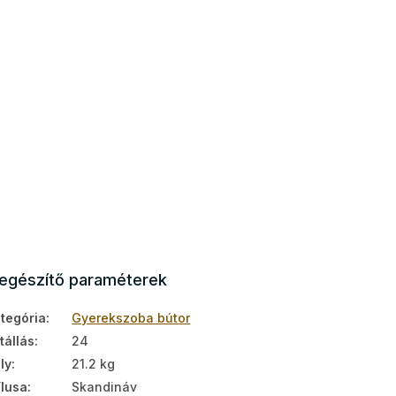
iegészítő paraméterek
tegória
:
Gyerekszoba bútor
tállás
:
24
ly
:
21.2 kg
ílusa
:
Skandináv