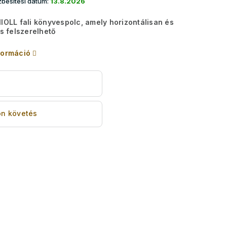
besítési dátum:
13.8.2026
NIOLL fali könyvespolc, amely horizontálisan és
is felszerelhető
formáció
s
n követés