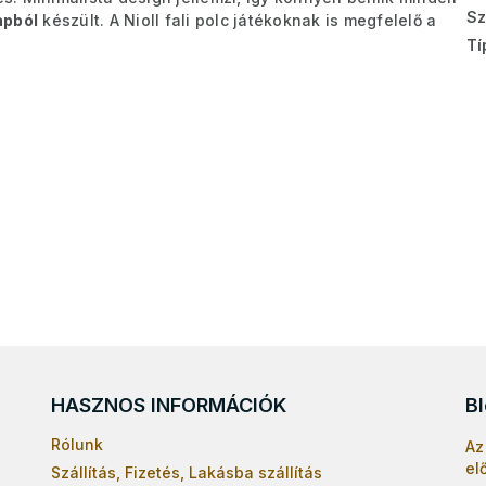
Sz
apból
készült. A Nioll fali polc játékoknak is megfelelő a
Tí
HASZNOS INFORMÁCIÓK
B
Rólunk
Az
el
Szállítás, Fizetés, Lakásba szállítás