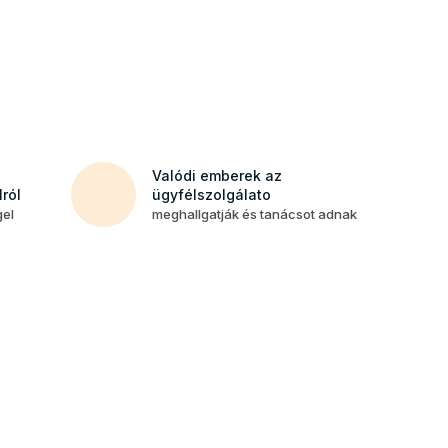
Valódi emberek az
ról
ügyfélszolgálato
gel
meghallgatják és tanácsot adnak