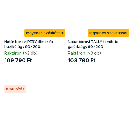
ingyenes szállítással
ingyenes szállítással
Natúr borovi PERY tömör fa
Natúr borovi TALLY tömör fa
házikó ágy 90x200
galériaágy 90x200
ágyneműtartóval
Raktáron
(>3 db)
Raktáron
(>3 db)
109 790 Ft
103 790 Ft
Kiárusítás