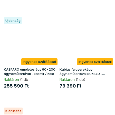
Újdonság
ingyenes szállítással
ingyenes szállítással
KASPARO emeletes ágy 90x200
Kubius fa gyerekágy
ágyneműtartóval - kasmír / zöld
ágyneműtartóval 80x140 -
fehér
Raktáron
(1 db)
Raktáron
(1 db)
255 590 Ft
79 390 Ft
Kiárusítás