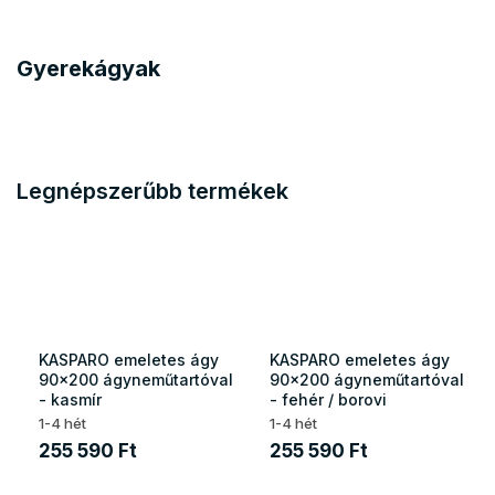
Gyerekágyak
Legnépszerűbb termékek
KASPARO emeletes ágy
KASPARO emeletes ágy
90x200 ágyneműtartóval
90x200 ágyneműtartóval
- kasmír
- fehér / borovi
1-4 hét
1-4 hét
255 590 Ft
255 590 Ft