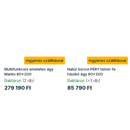
ingyenes szállítással
ingyenes szállítással
Multifunkciós emeletes ágy
Natúr borovi PERY tömör fa
Marko 80x200
házikó ágy 90x200
Raktáron
(2 db)
Raktáron
(>3 db)
279 190 Ft
85 790 Ft