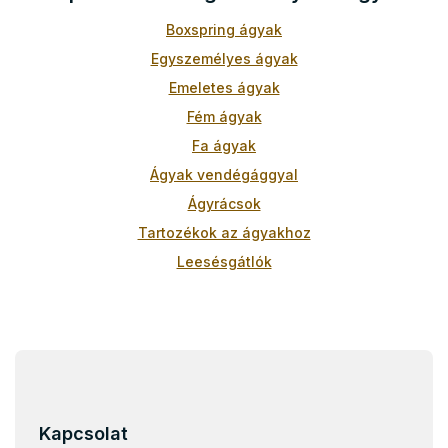
y
í
Boxspring ágyak
t
Egyszemélyes ágyak
á
s
Emeletes ágyak
e
Fém ágyak
l
e
Fa ágyak
m
Ágyak vendégággyal
e
i
Ágyrácsok
Tartozékok az ágyakhoz
Leesésgátlók
Gyerekágyak 90x200
Gyerekágyak 70x140
L
Gyerekágyak 80x160
á
Gyerekágyak 90x180
b
Gyerekágyak 80x180
l
Kapcsolat
é