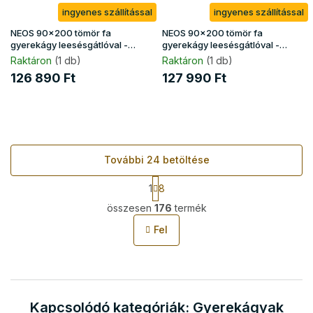
ingyenes szállítással
ingyenes szállítással
NEOS 90x200 tömör fa
NEOS 90x200 tömör fa
gyerekágy leesésgátlóval -
gyerekágy leesésgátlóval -
fehér
natúr
Raktáron
(1 db)
Raktáron
(1 db)
126 890 Ft
127 990 Ft
További 24 betöltése
L
1
8
a
L
p
összesen
176
termék
i
o
s
z
Fel
t
á
s
a
i
r
á
Kapcsolódó kategóriák: Gyerekágyak
n