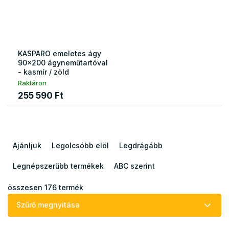
KASPARO emeletes ágy
90x200 ágyneműtartóval
- kasmír / zöld
Raktáron
255 590 Ft
T
e
Ajánljuk
Legolcsóbb elöl
Legdrágább
r
m
Legnépszerűbb termékek
ABC szerint
é
k
összesen
176
termék
e
Szűrő megnyitása
k
r