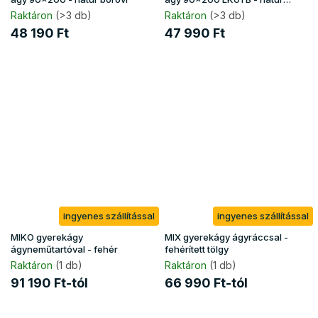
borovi
Raktáron
(>3 db)
Raktáron
(>3 db)
48 190 Ft
47 990 Ft
ingyenes szállítással
ingyenes szállítással
MIKO gyerekágy
MIX gyerekágy ágyráccsal -
ágyneműtartóval - fehér
fehérített tölgy
Raktáron
(1 db)
Raktáron
(1 db)
91 190 Ft-tól
66 990 Ft-tól