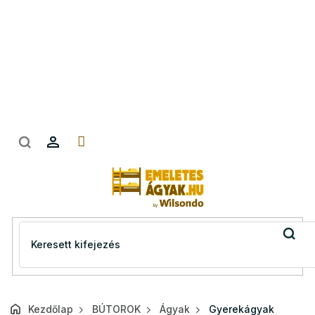
Ugrás
a
fő
tartalomhoz
Kezdőlap
BÚTOROK
Ágyak
Gyerekágyak