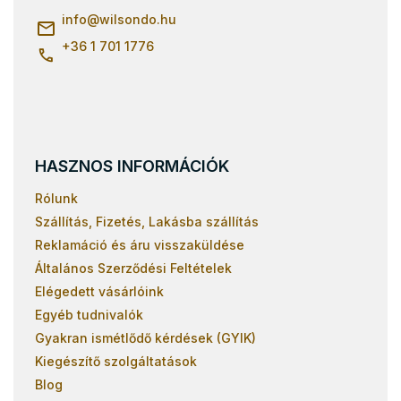
Gyerekágyak 90x190
c
info
@
wilsondo.hu
Gyerekágyak 80x190
+36 1 701 1776
HASZNOS INFORMÁCIÓK
Rólunk
Szállítás, Fizetés, Lakásba szállítás
Reklamáció és áru visszaküldése
Általános Szerződési Feltételek
Elégedett vásárlóink
Egyéb tudnivalók
Gyakran ismétlődő kérdések (GYIK)
Kiegészítő szolgáltatások
Blog