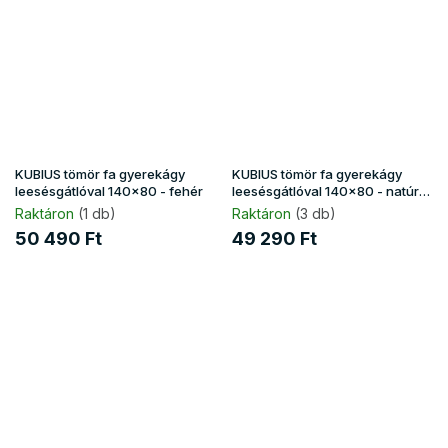
KUBIUS tömör fa gyerekágy
KUBIUS tömör fa gyerekágy
leesésgátlóval 140x80 - fehér
leesésgátlóval 140x80 - natúr
borovi
Raktáron
(1 db)
Raktáron
(3 db)
50 490 Ft
49 290 Ft