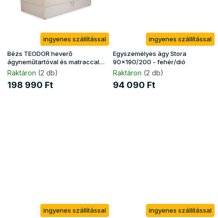
ingyenes szállítással
ingyenes szállítással
Bézs TEODOR heverő
Egyszemélyes ágy Stora
ágyneműtartóval és matraccal
90x190/200 - fehér/dió
90x200
Raktáron
(2 db)
Raktáron
(2 db)
198 990 Ft
94 090 Ft
ingyenes szállítással
ingyenes szállítással