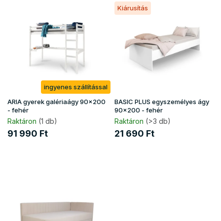
T
e
Kiárusítás
e
n
r
d
m
e
é
z
k
é
e
s
k
e
ingyenes szállítással
l
i
ARIA gyerek galériaágy 90x200
BASIC PLUS egyszemélyes ágy
s
- fehér
90x200 - fehér
t
Raktáron
(1 db)
Raktáron
(>3 db)
á
91 990 Ft
21 690 Ft
j
a