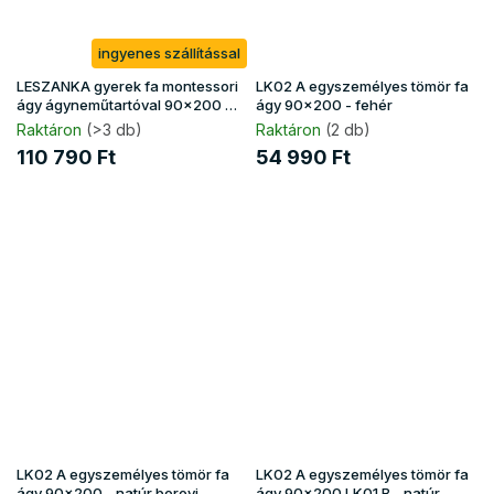
ingyenes szállítással
LESZANKA gyerek fa montessori
LK02 A egyszemélyes tömör fa
ágy ágyneműtartóval 90x200 -
ágy 90x200 - fehér
fehér
Raktáron
(>3 db)
Raktáron
(2 db)
110 790 Ft
54 990 Ft
LK02 A egyszemélyes tömör fa
LK02 A egyszemélyes tömör fa
ágy 90x200 - natúr borovi
ágy 90x200 LK01 B - natúr