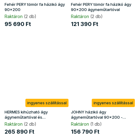
Fehér PERY tömör fa házikó ágy
Fehér PERY tömör fa házikó ágy
90x200
90x200 ágyneműtartóval
Raktáron
(2 db)
Raktáron
(2 db)
95 690 Ft
121 390 Ft
ingyenes szállítással
ingyenes szállítással
HERMES kihúzható ágy
JOHNY házikó ágy
ágyneműtartóval és
ágyneműtartóval 90x200 -
matracokkal 80x200 - szürke
fehér
Raktáron
(2 db)
Raktáron
(1 db)
265 890 Ft
156 790 Ft