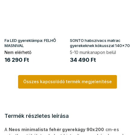
Fa LED gyereklámpa: FELHŐ
SONTO habszivacs matrac
MASNIVAL
gyerekeknek kókusszal 140x70
Nem elérhető
5-10 munkanapon belül
16 290 Ft
34 490 Ft
Összes kapcsolódó termék megjelenítése
Termék részletes leírása
A
Neos minimalista fehér gyerekágy 90x200
cm-es