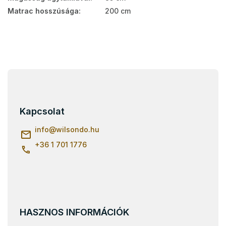
Matrac hosszúsága
:
200 cm
L
á
b
l
Kapcsolat
é
c
info
@
wilsondo.hu
+36 1 701 1776
HASZNOS INFORMÁCIÓK