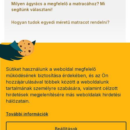
Milyen ágyrács a megfelelő a matracához? Mi
segítünk választani!
Hogyan tudok egyedi méretű matracot rendelni?
Banki átutalással
Utánvétel
Sütiket használunk a weboldal megfelelő
működésének biztosítása érdekében, és az Ön
Copyright 2026
Emeletes-agyak.hu
hozzájárulásával többek között a weboldalunk
. Minden jog fenntartva.
tartalmának személyre szabására, valamint célzott
Süti beállítások szerkesztése
hirdetések megjelenítésére más weboldalak hirdetési
hálózatain.
További információk
Shoptet készítette
Beállítások