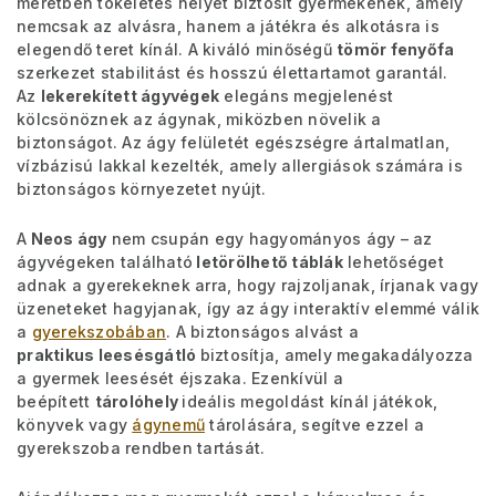
méretben tökéletes helyet biztosít gyermekének, amely
nemcsak az alvásra, hanem a játékra és alkotásra is
elegendő teret kínál. A kiváló minőségű
tömör fenyőfa
szerkezet stabilitást és hosszú élettartamot garantál.
Az
lekerekített ágyvégek
elegáns megjelenést
kölcsönöznek az ágynak, miközben növelik a
biztonságot. Az ágy felületét egészségre ártalmatlan,
vízbázisú lakkal kezelték, amely allergiások számára is
biztonságos környezetet nyújt.
A
Neos ágy
nem csupán egy hagyományos ágy – az
ágyvégeken található
letörölhető táblák
lehetőséget
adnak a gyerekeknek arra, hogy rajzoljanak, írjanak vagy
üzeneteket hagyjanak, így az ágy interaktív elemmé válik
a
gyerekszobában
. A biztonságos alvást a
praktikus leesésgátló
biztosítja, amely megakadályozza
a gyermek leesését éjszaka. Ezenkívül a
beépített
tárolóhely
ideális megoldást kínál játékok,
könyvek vagy
ágynemű
tárolására, segítve ezzel a
gyerekszoba rendben tartását.