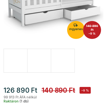
140 890
ingyenes
Ft
–9 %
126 890 Ft
140 890 Ft
–9 %
99 913 Ft ÁFA nélkül
Eg
Raktáron
(1 db)