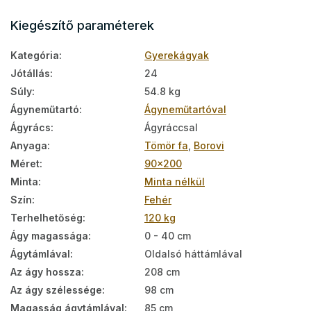
Kiegészítő paraméterek
Kategória
:
Gyerekágyak
Jótállás
:
24
Súly
:
54.8 kg
Ágyneműtartó
:
Ágyneműtartóval
Ágyrács
:
Ágyráccsal
Anyaga
:
Tömör fa
,
Borovi
Méret
:
90x200
Minta
:
Minta nélkül
Szín
:
Fehér
Terhelhetőség
:
120 kg
Ágy magassága
:
0 - 40 cm
Ágytámlával
:
Oldalsó háttámlával
Az ágy hossza
:
208 cm
Az ágy szélessége
:
98 cm
Magasság ágytámlával
:
85 cm