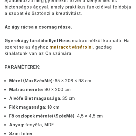
Ajándékozza meg gyermekét ezzel a kényelmes és
biztonságos ággyal, amely praktikus funkcióival feldobja
a szobát és ösztönzi a kreativitást.
Az ágy rácsa a csomag része.
Gyerekágy tárolóhellyel Neos
matrac nélkül kapható. Ha
szeretne az ágyhoz
matracot vásárolni
, gazdag
kínálatunk van az Ön számára.
PARAMÉTEREK:
Méret (MaxSzéxMé):
85 x 208 x 98 cm
Matrac mérete:
90 x 200 cm
Alvófelület magassága:
35 cm
Fiók magassága:
18 cm
Fő oszlopok méretei (SzéxMé):
4,5 x 4,5 cm
Anyag:
fenyőfa, MDF
Szín:
fehér